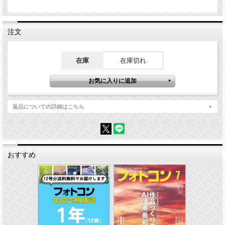
そのヒントをお伝えしていきます。
特集4 写真家の持ち物をチェック! カメラバッグの中を見せてください!
写真家が何をカメラバッグに入れて撮影に行っているのか……実は知りたいという
注文
人が多いのです。そんな声にお応えして人気写真家のカメラバッグを覗かせていた
だきました。ちょっとした小物が撮影を楽にさせてくれたりします。さあ、どんな
ものを入れているのかお楽しみに!
在庫
在庫切れ
航空写真家 ルーク・オザワが伝える キヤノンEOS R3が変える写真表現
航空写真の第一人者で多くのファンを持つルーク・オザワ氏が発売前の新機種で実
写。その手ごたえをリアルな感想として伝えてくれます。巻頭からドンと展開し、
迫力も満点。キヤノンEOS R3の実力が気になっている人にとってはタイムリーな
記事になっています。
返品についての詳細はこちら
おすすめ