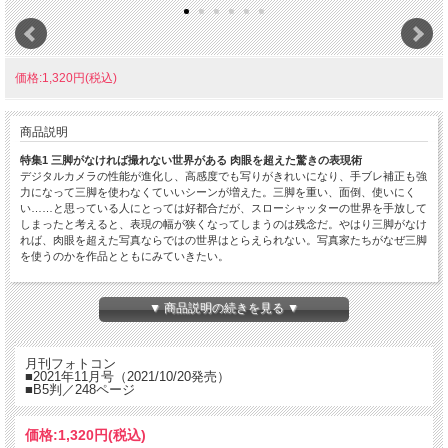
価格:1,320円(税込)
商品説明
特集1 三脚がなければ撮れない世界がある 肉眼を超えた驚きの表現術
デジタルカメラの性能が進化し、高感度でも写りがきれいになり、手ブレ補正も強
力になって三脚を使わなくていいシーンが増えた。三脚を重い、面倒、使いにく
い……と思っている人にとっては好都合だが、スローシャッターの世界を手放して
しまったと考えると、表現の幅が狭くなってしまうのは残念だ。やはり三脚がなけ
れば、肉眼を超えた写真ならではの世界はとらえられない。写真家たちがなぜ三脚
を使うのかを作品とともにみていきたい。
特集2 ドラマはどこにある!? 7人の写真家が「物語」を引き出す
写真に物語を感じる、とはよく選評で審査員が語ることばですが、写真家はどう物
▼ 商品説明の続きを見る ▼
語を写真に宿しているのでしょうか。今回も7人の写真家が、自身の写真観をもと
に作品で語ります。
月刊フォトコン
特集3 撮影者の心の動きは伝わるものなのか! 感動的な出会いを感動的に撮る方法
■2021年11月号（2021/10/20発売）
写真はその場での感動を詰め込むものですが、今までに見たことない、驚くような
■B5判／248ページ
感動ってそんなに出会えるものではありません。むしろ「あっいいな」と思える心
の小さな動きでいいのです。感じたらあとは撮るだけ、しかも撮るときは感動に浸
っていたらシャッターをきれません。まずは撮ることに集中するしかありません。
価格:
1,320円
(税込)