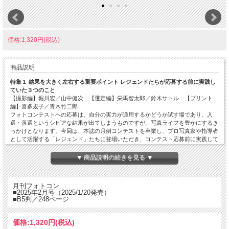
価格:1,320円(税込)
商品説明
特集１ 結果を大きく左右する重要ポイント レジェンドたちが応募する前に実践し
ていた３つのこと
【撮影編】堀川宏／山中健次 【選定編】栄馬智太郎／鈴木サトル 【プリント
編】喜多規子／青木竹二郎
フォトコンテストへの応募は、自分の実力が通用するかどうか試す場であり、入
選・落選というシビアな結果が出てしまうものですが、写真ライフを豊かにするき
っかけとなります。今回は、本誌の月例コンテストを卒業し、プロ写真家や指導者
として活躍する「レジェンド」たちに登場いただき、コンテスト応募前に実践して
いたことについて教えてもらいます。
▼ 商品説明の続きを見る ▼
特集２ 風景から「骨」を見つけて組み立てるだけ！ 「骨組み発見！ かんたん構図
テク」
河野鉄平
月刊フォトコン
「画面構成」「構図」と聞けば、なんとなく難しく感じてしまいます。しかし大切
■2025年2月号（2025/1/20発売）
なのは「骨組み」。建物の鉄骨のようなイメージで、風景の中からそのような
■B5判／248ページ
「骨」を探して組み立てられれば、的確な構図設計が可能になります。構図マスタ
ーの河野鉄平さんが、骨の見つけ方や組み立て方をかんたんに教えてくれます。
価格:
1,320円
(税込)