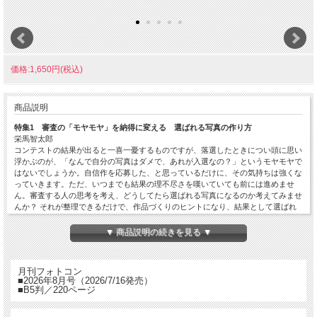
価格:1,650円(税込)
商品説明
特集1 審査の「モヤモヤ」を納得に変える 選ばれる写真の作り方
栄馬智太郎
コンテストの結果が出ると一喜一憂するものですが、落選したときについ頭に思い
浮かぶのが、「なんで自分の写真はダメで、あれが入選なの？」というモヤモヤで
はないでしょうか。自信作を応募した、と思っているだけに、その気持ちは強くな
っていきます。ただ、いつまでも結果の理不尽さを嘆いていても前には進めませ
ん。審査する人の思考を考え、どうしてたら選ばれる写真になるのか考えてみませ
んか？ それが整理できるだけで、作品づくりのヒントになり、結果として選ばれ
る写真となるはずです。
▼ 商品説明の続きを見る ▼
特集2 ISO感度10000オーバーでも“超好感度”の仕上がり！ 超高感度フォト大成
功テク
A☆50/Akira Igarashi／オカダキサラ／藤村大介氏／井上嘉代子
月刊フォトコン
ISO感度を上げればシャッター速度が稼げて暗いところを撮れたり動くものをとら
■2026年8月号（2026/7/16発売）
えられます。そのぶんノイズで画質がおちるので、なるべく上げたくない……とい
■B5判／220ページ
うのはもったいない！ ノイズの悪影響を目立たなくするカメラ設定やレタッチで
なめらかな仕上がりに、さらにノイズを作画に生かすなど、ISO感度「10000」を