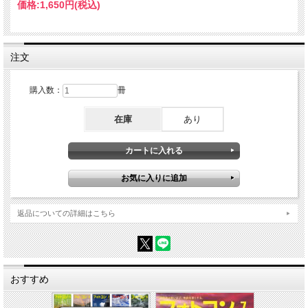
超える高感度を楽しく活用したくなる方法やスタイルを紹介。
価格:
1,650円
(税込)
特集3 「涼しげ」の仕組みを知って使いこなす！ 透明感で彩る夏の水辺撮影
笹澤浩子／中山和彦／市川清恵／丸山太郎
暑い夏こそ、涼しげな水辺の魅力は際立つもの。澄んだ水辺の透明感を写真で表現
注文
すれば、見るだけでさわやかな気分になる作品が生まれます。今回は、月例入賞作
品から4つのシーンをピックアップし、機材のセッティング、カメラ設定などに加
え、各シーンで知っておくべき「透明感の仕組み」をそれぞれ解説します。
購入数：
冊
在庫
あり
返品についての詳細はこちら
おすすめ