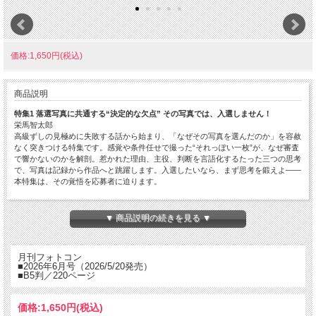
価格:1,650円(税込)
商品説明
特集1 落選写真に共通する“決定的な欠点” その写真では、入選しません！
栄馬智太郎
高級ずしの見極めに失敗する話から始まり、「なぜその写真を選んだのか」を容赦
なく突きつける特集です。感覚や条件任せで撮った“それっぽい一枚”が、なぜ審査
で響かないのかを解剖。惹かれた理由、主役、判断を言語化するたった三つの思考
で、写真は記録から作品へと跳躍します。入選したいなら、まず思考を鍛えよ――
本特集は、その覚悟を応募者に迫ります。
特集2 写真家が教えるユウウツな季節の楽しみ方 雨の日撮影は準備が９割!
吉森信哉
▼ 商品説明の続きを見る ▼
出歩くだけで疲れるし、普段どおりの動きもしづらい……。そんな理由から、雨の
日の撮影を避けていませんか? しかし、適切なアイテムを用意し、雨が生み出す魅
力的なシーンをねらえば、撮影が一気に楽しくなります! 梅雨本番を前に、雨の日
月刊フォトコン
撮影を楽しむための準備をわかりやすく解説します。
■2026年6月号（2026/5/20発売）
■B5判／220ページ
特集3 入選より「やめないこと」のほうが難しい フォトコンを続ける人の思考回路
浅田よしつぐ／橋本英幸／尾内泰、幸枝／近藤ゆき／加藤みちよ
フォトコンテストは入選することより、応募を続けることのほうが難しい。本特集
価格:
1,650円
(税込)