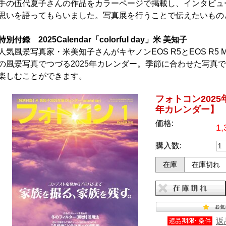
手の伍代夏子さんの作品をカラーページで掲載し、インタビュ
思いを語ってもらいました。写真展を行うことで伝えたいもの
特別付録 2025Calendar「colorful day」米 美知子
人気風景写真家・米美知子さんがキヤノンEOS R5とEOS R5 M
の風景写真でつづる2025年カレンダー。季節に合わせた写真
楽しむことができます。
フォトコン2025
年カレンダー】
価格:
1
購入数:
在庫
在庫切れ
返