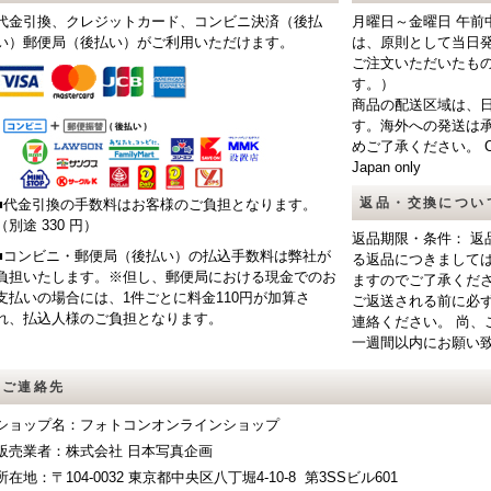
代金引換、クレジットカード、コンビニ決済（後払
月曜日～金曜日 午前
い）郵便局（後払い）がご利用いただけます。
は、原則として当日
ご注文いただいたも
す。）
商品の配送区域は、
す。海外への発送は
めご了承ください。 CAUTIO
Japan only
返品・交換につい
■代金引換の手数料はお客様のご負担となります。
（別途 330 円）
返品期限・条件： 返
■コンビニ・郵便局（後払い）の払込手数料は弊社が
る返品につきまして
負担いたします。※但し、郵便局における現金でのお
ますのでご了承くだ
支払いの場合には、1件ごとに料金110円が加算さ
ご返送される前に必
れ、払込人様のご負担となります。
連絡ください。 尚、
一週間以内にお願い
ご連絡先
ショップ名：フォトコンオンラインショップ
販売業者：株式会社 日本写真企画
所在地：〒104-0032 東京都中央区八丁堀4-10-8 第3SSビル601