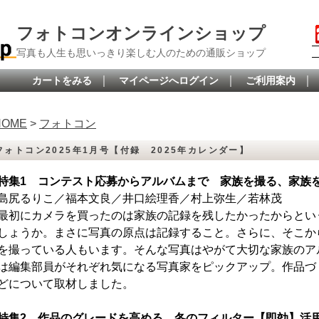
フォトコンオンラインショップ
写真も人生も思いっきり楽しむ人のための通販ショップ
｜
｜
｜
カートをみる
マイページへログイン
ご利用案内
HOME
>
フォトコン
フォトコン2025年1月号【付録 2025年カレンダー】
特集1 コンテスト応募からアルバムまで 家族を撮る、家族
島尻るりこ／福本文良／井口絵理香／村上弥生／若林茂
最初にカメラを買ったのは家族の記録を残したかったからとい
しょうか。まさに写真の原点は記録すること。さらに、そこか
を撮っている人もいます。そんな写真はやがて大切な家族のア
は編集部員がそれぞれ気になる写真家をピックアップ。作品づ
どについて取材しました。
特集2 作品のグレードを高める 冬のフィルター【即効】活