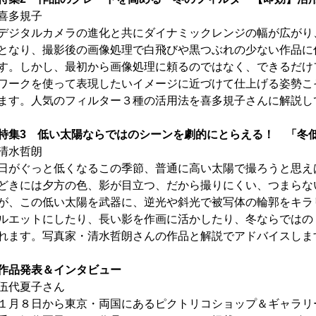
喜多規子
デジタルカメラの進化と共にダイナミックレンジの幅が広がり
となり、撮影後の画像処理で白飛びや黒つぶれの少ない作品に
す。しかし、最初から画像処理に頼るのではなく、できるだけ
ワークを使って表現したいイメージに近づけて仕上げる姿勢こ
ます。人気のフィルター３種の活用法を喜多規子さんに解説し
特集3 低い太陽ならではのシーンを劇的にとらえる！ 「冬
清水哲朗
日がぐっと低くなるこの季節、普通に高い太陽で撮ろうと思え
どきには夕方の色、影が目立つ、だから撮りにくい、つまらな
が、この低い太陽を武器に、逆光や斜光で被写体の輪郭をキラ
ルエットにしたり、長い影を作画に活かしたり、冬ならではの
れます。写真家・清水哲朗さんの作品と解説でアドバイスしま
作品発表＆インタビュー
伍代夏子さん
１月８日から東京・両国にあるピクトリコショップ＆ギャラリ