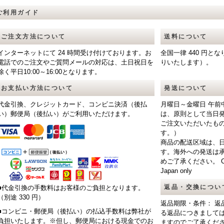
ご利用ガイド
ご注文方法について
送料について
インターネットにて 24 時間受け付けております。お
全国一律 440 円
電話でのご注文やご質問メールの対応は、土日祝日を
りいたします）。
除く平日10:00～16:00となります。
お支払い方法について
発送について
代金引換、クレジットカード、コンビニ決済（後払
月曜日～金曜日 午前
い）郵便局（後払い）がご利用いただけます。
は、原則として当日
ご注文いただいたも
す。）
商品の配送区域は、
す。海外への発送は
めご了承ください。 CAUTIO
Japan only
返品・交換につい
■代金引換の手数料はお客様のご負担となります。
（別途 330 円）
返品期限・条件： 返
■コンビニ・郵便局（後払い）の払込手数料は弊社が
る返品につきまして
負担いたします。※但し、郵便局における現金でのお
ますのでご了承くだ