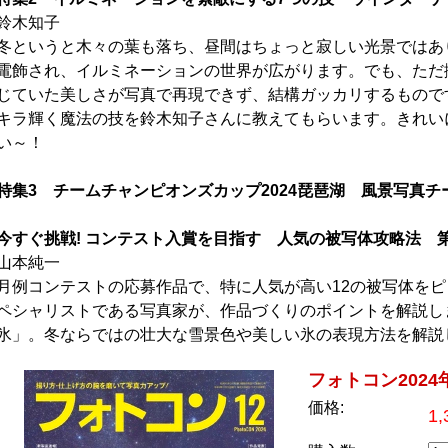
鈴木知子
冬というと木々の葉も落ち、昼間はちょっと寂しい光景ではあ
電飾され、イルミネーションの世界が広がります。でも、ただ
じていた美しさが写真で再現できず、結構ガッカリするもので
キラ輝く魔法の技を鈴木知子さんに教えてもらいます。きれい
い～！
特集3 チームチャンピオンズカップ2024琵琶湖 風景写真
今すぐ挑戦! コンテスト入賞を目指す 人気の被写体攻略法 第
山本純一
月例コンテストの応募作品で、特に人気が高い12の被写体を
ペシャリストである写真家が、作品づくりのポイントを解説し
氷」。冬ならではの壮大な雪景色や美しい氷の表現方法を解説
フォトコン2024
価格:
1