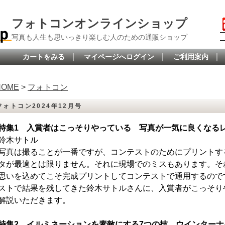
フォトコンオンラインショップ
写真も人生も思いっきり楽しむ人のための通販ショップ
｜
｜
｜
カートをみる
マイページへログイン
ご利用案内
HOME
>
フォトコン
フォトコン2024年12月号
特集1 入賞者はこっそりやっている 写真が一気に良くなる
鈴木サトル
写真は撮ることが一番ですが、コンテストのためにプリントす
タが最適とは限りません。それに現場でのミスもあります。そ
思いを込めてこそ完成プリントしてコンテストで通用するので
ストで結果を残してきた鈴木サトルさんに、入賞者がこっそり
解説いただきます。
特集2 イルミネーションを素敵にする7つの技 ウインター