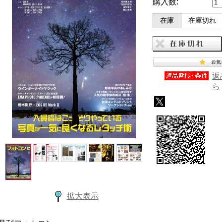
購入数:
在庫
在庫切れ
返
ら
拡大表示