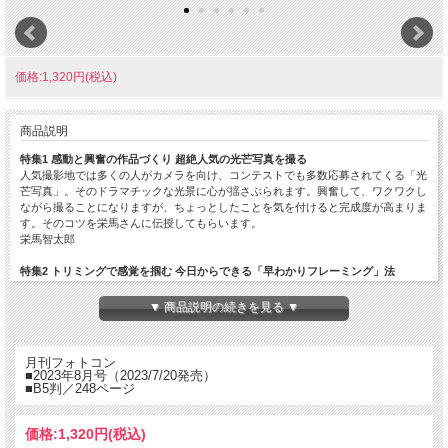
価格:1,320円(税込)
商品説明
特集1 感動と興奮の作品づくり 超絶人気の光芒写真を撮る
人気撮影地では多くの人がカメラを向け、コンテストでも多数応募されてくる「光
芒写真」。そのドラマチックな光景に心が揺さぶられます。興奮して、ワクワクし
ながら撮ることになりますが、ちょっとしたことを気を付けると完成度が高まりま
す。そのコツを栄馬さんに伝授してもらいます。
栄馬智太郎
特集2 トリミングで感覚を掴む 今日からできる「早わかりフレーミング」法
佐藤敦夫
本特集は、トリミングを推奨するものではありません。トリミングをすることで、
▼ 商品説明の続きを見る ▼
フレーミングの感覚を掴み、次回の撮影で活かそうという主旨です。今回はトリミ
ングによって学べる20のパターンを用意しました。トリミングの結果はもちろんで
すが、何のためにトリミングをしたのか、そこを意識すると作品が変わるはずで
月刊フォトコン
す。
■2023年8月号（2023/7/20発売）
■B5判／248ページ
特集3 写真を見て・読んで・考える 6人の写真家が「芸術的」を表現する
長倉洋海／早坂華乃／水谷たかひと／小林紀晴／星野佑佳／高橋真澄
芸術的……というとどんな写真を連想するでしょうか。今回の６テーマの中でもっ
価格:
1,320円
(税込)
とも表現力が問われるものかもしれません。何より自分で「芸術的」と言うのには