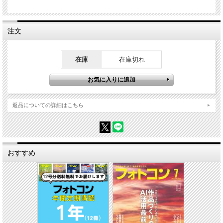
少々抵抗があるものですが、それぞれにどう解釈して表現するのか、とても興味深
いです。皆さんも、ご自分の写真で「芸術的」と思うものがありましたら、ぜひ探
してみてください。
注文
特集4 ハマる理由は「水描写」にあり！ 金魚フォトがアツイ
中津原勇気
色鮮やかな尾びれを揺らし、涼しげに泳ぐ金魚は夏にぴったりの被写体です。しか
在庫
在庫切れ
し、アングルが限られてしまうため、表情ばかりを追う水中の動物写真になってし
まいがちです。そこで今回は「水描写」に注目。波紋や水のゆらぎを活かすフィル
ターの使い方や、水描写をとらえる独特の設定方法をわかりやすく解説します。
返品についての詳細はこちら
おすすめ