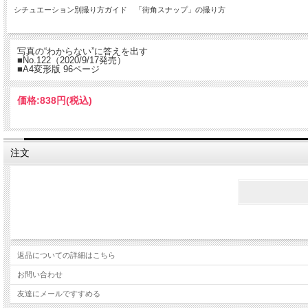
シチュエーション別撮り方ガイド 「街角スナップ」の撮り方
写真の“わからない”に答えを出す
■No.122（2020/9/17発売）
■A4変形版 96ページ
価格:
838円
(税込)
注文
返品についての詳細はこちら
お問い合わせ
友達にメールですすめる