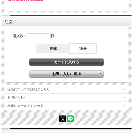
３ 冬の鉄道を撮る
石田俊幸
雪の中を疾走する鉄道は絵になります。普段は雑然とした周囲の様子も雪がきれい
に隠してくれて、車体の輪郭が明確に浮かび上がります。車両そのものの魅力もあ
注文
りますが、広大な風景を活かした撮影もいつかは撮りたいものです。情緒ある鉄道
写真の撮り方をお伝えします。
４ 煌めく星空を撮ってみたい！
購入数：
冊
山本純一
夜空に煌めく星に憧れた写真を始めたという方もいるでしょう。私も魅了されたう
在庫
16冊
ちのひとり。特に北海道は漆黒の闇に浮かぶ星を撮れる場所もあって、一度は撮り
にきたい場所だと思います。今回は、一発撮りで星空を撮る方法をお伝えします。
・冬の北海道ベストスポット
・撮影に行ったら立ち寄りたいスポット
・冬の北海道撮影 準備編／現場編
・撮影ツアーに参加してみよう
・車中泊ライフの楽しみ方
返品についての詳細はこちら
【特別付録】2026 Calendar 斎藤ちはる（アナウンサー）「グッド！な一瞬を探し
て」
お問い合わせ
テレビ朝日、朝のニュース番組でおなじみの斎藤ちはるアナウンサーが撮りお取り
友達にメールですすめる
した写真作品で１年間楽しめるカレンダーが今年も付録となります。旅好きな斎藤
さんならではの各地で撮られた写真がおしゃれで素敵。ぜひ本誌と一緒にお楽しみ
ください。