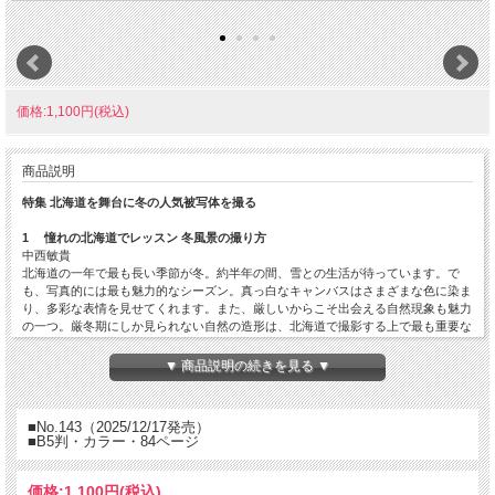
価格:1,100円(税込)
商品説明
特集 北海道を舞台に冬の人気被写体を撮る
1 憧れの北海道でレッスン 冬風景の撮り方
中西敏貴
北海道の一年で最も長い季節が冬。約半年の間、雪との生活が待っています。で
も、写真的には最も魅力的なシーズン。真っ白なキャンバスはさまざまな色に染ま
り、多彩な表情を見せてくれます。また、厳しいからこそ出会える自然現象も魅力
の一つ。厳冬期にしか見られない自然の造形は、北海道で撮影する上で最も重要な
モチーフです。
▼ 商品説明の続きを見る ▼
２ 北海道を舞台に野生動物を撮りたい！
高橋忠照
北海道は野生動物の宝庫。一度は撮りたい被写体です。とはいえ、相手は生き物で
■No.143（2025/12/17発売）
すから、向き合い方を知っておかないと撮れないばかりか、多くの人に迷惑がかか
■B5判・カラー・84ページ
ります。まずはそんな心構えから、自然写真家の高橋忠照さんに教えてもらいま
す！
価格:
1,100円
(税込)