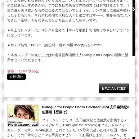
が、より良い社会を育んでいく営みは、いつも足元の一歩一歩から始まります。
そこにある日常の尊さや、すでに多様である世界の魅力に目を向けることで、千
里の道も実り豊かなものになるのではないでしょうか。レンズ越しに視線を交わ
した子どもたち、それぞれの地で大切な人々と過ごす日常――。世界各地で頂い
てきた「宝物」をみなさんと分かち合えましたら幸いです。
★卓上カレンダーは、リングも含めて【すべて紙製】で環境にやさしいデザイン
になっています。
★サイズ情報：B6ヨコ（組立時：縦157×横182×奥行き70mm）
＊本カレンダーの売り上げは特定非営利活動法人Dialogue for Peopleの活動に活
用させていただきます。
価格： 1,500円(税込)
在庫切れ
Dialogue for People Photo Calendar 2024 安田菜津紀×
佐藤慧【壁掛け】
フォトジャーナリスト安田菜津紀と佐藤慧が所属するメ
ディアNPO、Dialougue for Peopleのオフィシャルフォト
カレンダーです。2024年版は、これまでふたりが取材に赴いた様々な国・地域
から、その日常のひとコマを写真とエピソードでお届けします。ヨルダン、ガー