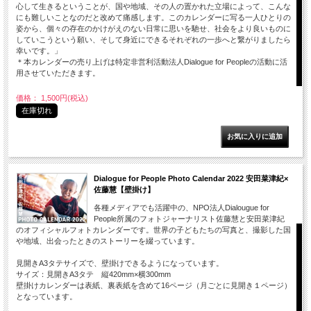
心して生きるということが、国や地域、その人の置かれた立場によって、こんな
にも難しいことなのだと改めて痛感します。このカレンダーに写る一人ひとりの
姿から、個々の存在のかけがえのない日常に思いを馳せ、社会をより良いものに
していこうという願い、そして身近にできるそれぞれの一歩へと繋がりましたら
幸いです。」
＊本カレンダーの売り上げは特定非営利活動法人Dialogue for Peopleの活動に活
用させていただきます。
価格： 1,500円(税込)
在庫切れ
Dialogue for People Photo Calendar 2022 安田菜津紀×
佐藤慧【壁掛け】
各種メディアでも活躍中の、NPO法人Dialougue for
People所属のフォトジャーナリスト佐藤慧と安田菜津紀
のオフィシャルフォトカレンダーです。世界の子どもたちの写真と、撮影した国
や地域、出会ったときのストーリーを綴っています。
見開きA3タテサイズで、壁掛けできるようになっています。
サイズ：見開きA3タテ 縦420mm×横300mm
壁掛けカレンダーは表紙、裏表紙を含めて16ページ（月ごとに見開き１ページ）
となっています。