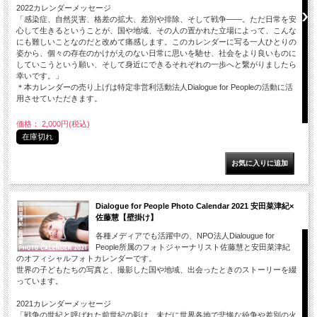
2022カレンダーメッセージ
「感染症、自然災害、格差の拡大、差別や排除、そして戦争――。ただ日常を安
心して生きるということが、国や地域、その人の置かれた立場によって、こんな
にも難しいことなのだと改めて痛感します。このカレンダーに写る一人ひとりの
姿から、個々の存在のかけがえのない日常に思いを馳せ、社会をより良いものに
していこうという願い、そして身近にできるそれぞれの一歩へと繋がりましたら
幸いです。」
＊本カレンダーの売り上げは特定非営利活動法人Dialogue for Peopleの活動に活
用させていただきます。
価格： 2,000円(税込)
在庫切れ
Dialogue for People Photo Calendar 2021 安田菜津紀×
佐藤慧【壁掛け】
各種メディアでも活躍中の、NPO法人Dialougue for
People所属のフォトジャーナリスト佐藤慧と安田菜津紀
のオフィシャルフォトカレンダーです。
世界の子どもたちの写真と、撮影した国や地域、出会ったときのストーリーを綴
っています。
2021カレンダーメッセージ
「戦争の世紀と呼ばれた前世紀の影は、未だに世界各地で悲惨な紛争や差別の火