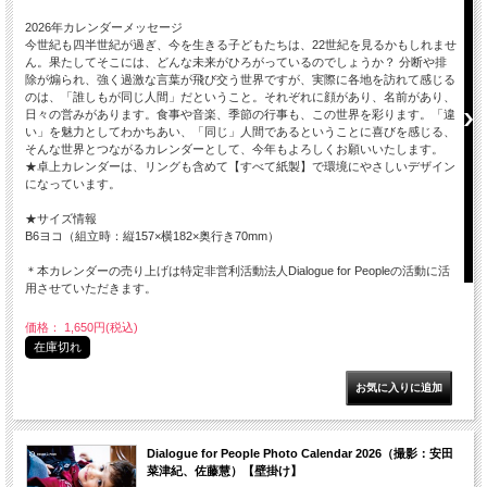
2026年カレンダーメッセージ
今世紀も四半世紀が過ぎ、今を生きる子どもたちは、22世紀を見るかもしれませ
ん。果たしてそこには、どんな未来がひろがっているのでしょうか？ 分断や排
除が煽られ、強く過激な言葉が飛び交う世界ですが、実際に各地を訪れて感じる
のは、「誰しもが同じ人間」だということ。それぞれに顔があり、名前があり、
日々の営みがあります。食事や音楽、季節の行事も、この世界を彩ります。「違
い」を魅力としてわかちあい、「同じ」人間であるということに喜びを感じる、
そんな世界とつながるカレンダーとして、今年もよろしくお願いいたします。
★卓上カレンダーは、リングも含めて【すべて紙製】で環境にやさしいデザイン
になっています。
★サイズ情報
B6ヨコ（組立時：縦157×横182×奥行き70mm）
＊本カレンダーの売り上げは特定非営利活動法人Dialogue for Peopleの活動に活
用させていただきます。
価格： 1,650円(税込)
在庫切れ
Dialogue for People Photo Calendar 2026（撮影：安田
菜津紀、佐藤慧）【壁掛け】