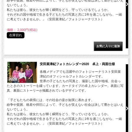
紛争や貧困、格差や抑圧によって、子どもが笑えない社会は決して豊かとはいえ
ないでしょう。
私たちは彼ら、彼女たちが輝く瞬間をどう、守っていけるでしょうか。
それぞれの国や地域で生きる子どもたちの写真と共に1年を過ごしながら、一緒
に考えていきませんか。」（安田菜津紀／フォトジャーナリスト）
価格： 2,000円(税込)
在庫切れ
安田菜津紀フォトカレンダー2020 卓上・両面仕様
各種メディアでも活躍中のフォトジャーナリスト安田菜
津紀のオフィシャルフォトカレンダーです。
世界の子どもたちの写真と、撮影した国や地域、出会っ
たときのストーリーを綴っています。カードタイプの卓上カレンダー。表面に写
真、裏面にストーリーが掲載されているデザインです。
「子どもたちの表情には、その社会の姿が如実に表れます。
紛争や貧困、格差や抑圧によって、子どもが笑えない社会は決して豊かとはいえ
ないでしょう。
私たちは彼ら、彼女たちが輝く瞬間をどう、守っていけるでしょうか。
それぞれの国や地域で生きる子どもたちの写真と共に1年を過ごしながら、一緒
に考えていきませんか。」（安田菜津紀／フォトジャーナリスト）