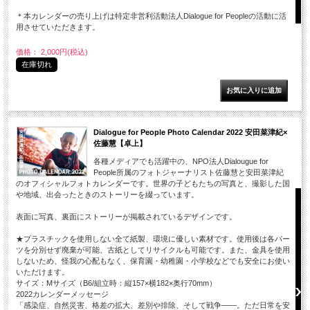
＊本カレンダーの売り上げは特定非営利活動法人Dialogue for Peopleの活動に活
用させていただきます。
価格： 2,000円(税込)
在庫切れ
Dialogue for People Photo Calendar 2022 安田菜津紀×
佐藤慧【卓上】
各種メディアでも活躍中の、NPO法人Dialougue for
People所属のフォトジャーナリスト佐藤慧と安田菜津紀
のオフィシャルフォトカレンダーです。世界の子どもたちの写真と、撮影した国
や地域、出会ったときのストーリーを綴っています。
表面に写真、裏面にストーリーが掲載されているデザインです。
★プラスチックを使用しない全て紙製、環境に優しい素材です。使用後は各パー
ツを分別せず廃棄が可能、古紙としてリサイクルも可能です。また、金具を使用
しないため、怪我の心配もなく、保育園・幼稚園・小学校などでも安全にお使い
いただけます。
サイズ：Mサイズ（B6/組立時：縦157×横182×奥行70mm）
2022カレンダーメッセージ
「感染症、自然災害、格差の拡大、差別や排除、そして戦争――。ただ日常を安