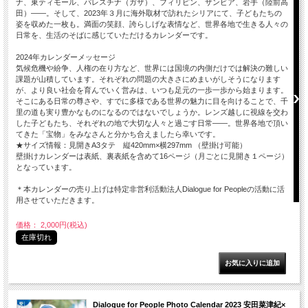
ナ、東ティモール、パレスチナ（ガザ）、フィリピン、ザンビア、岩手（陸前高
田）――。そして、2023年３月に海外取材で訪れたシリアにて、子どもたちの
姿を収めた一枚も。満面の笑顔、誇らしげな表情など、世界各地で生きる人々の
日常を、生活のそばに感じていただけるカレンダーです。
2024年カレンダーメッセージ
気候危機や紛争、人権の在り方など、世界には国境の内側だけでは解決の難しい
課題が山積しています。それぞれの問題の大きさにめまいがしそうになります
が、より良い社会を育んでいく営みは、いつも足元の一歩一歩から始まります。
そこにある日常の尊さや、すでに多様である世界の魅力に目を向けることで、千
里の道も実り豊かなものになるのではないでしょうか。レンズ越しに視線を交わ
した子どもたち、それぞれの地で大切な人々と過ごす日常――。世界各地で頂い
てきた「宝物」をみなさんと分かち合えましたら幸いです。
★サイズ情報：見開きA3タテ 縦420mm×横297mm （壁掛け可能）
壁掛けカレンダーは表紙、裏表紙を含めて16ページ（月ごとに見開き１ページ）
となっています。
＊本カレンダーの売り上げは特定非営利活動法人Dialogue for Peopleの活動に活
用させていただきます。
価格： 2,000円(税込)
在庫切れ
Dialogue for People Photo Calendar 2023 安田菜津紀×