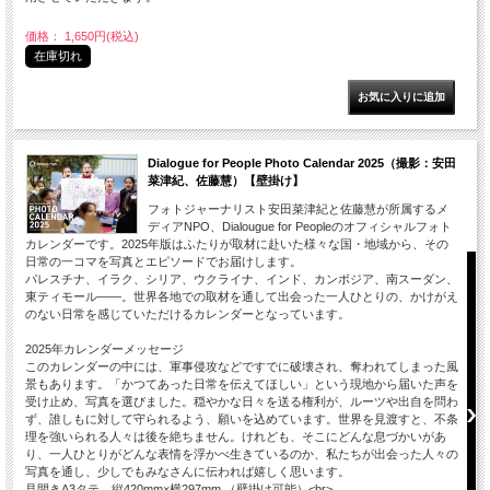
価格： 1,650円(税込)
在庫切れ
Dialogue for People Photo Calendar 2025（撮影：安田
菜津紀、佐藤慧）【壁掛け】
フォトジャーナリスト安田菜津紀と佐藤慧が所属するメ
ディアNPO、Dialougue for Peopleのオフィシャルフォト
カレンダーです。2025年版はふたりが取材に赴いた様々な国・地域から、その
日常の一コマを写真とエピソードでお届けします。
パレスチナ、イラク、シリア、ウクライナ、インド、カンボジア、南スーダン、
東ティモール――。世界各地での取材を通して出会った一人ひとりの、かけがえ
のない日常を感じていただけるカレンダーとなっています。
2025年カレンダーメッセージ
このカレンダーの中には、軍事侵攻などですでに破壊され、奪われてしまった風
景もあります。「かつてあった日常を伝えてほしい」という現地から届いた声を
受け止め、写真を選びました。穏やかな日々を送る権利が、ルーツや出自を問わ
ず、誰しもに対して守られるよう、願いを込めています。世界を見渡すと、不条
理を強いられる人々は後を絶ちません。けれども、そこにどんな息づかいがあ
り、一人ひとりがどんな表情を浮かべ生きているのか、私たちが出会った人々の
写真を通し、少しでもみなさんに伝われば嬉しく思います。
見開きA3タテ 縦420mm×横297mm （壁掛け可能）<br>