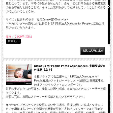
種となっています。同時代を生きる私たちが、みな大切な日常を生きる喜怒哀楽
のある存在だと知ることで、そうした悲劇を少しでも減らしていくことができる
のではないでしょうか。
サイズ：見開きA3タテ 縦420mm×横300mm<br>
＊本カレンダーの売り上げは特定非営利活動法人Dialogue for Peopleの活動に活
用させていただきます。
価格： 2,000円(税込)
在庫切れ
Dialogue for People Photo Calendar 2021 安田菜津紀×
佐藤慧【卓上】
各種メディアでも活躍中の、NPO法人Dialougue for
People所属のフォトジャーナリスト佐藤慧と安田菜津紀
のオフィシャルフォトカレンダーです。
世界の子どもたちの写真と、撮影した国や地域、出会ったときのストーリーを綴
っています。
表面に写真、裏面にストーリーが掲載されているデザインです。
★今年からプラスチックを使用しない全て紙製、環境に優しい素材となりまし
た。使用後は各パーツを分別せず廃棄が可能、古紙としてリサイクルも可能で
す。また、金具を使用しないため、怪我の心配もなく、保育園・幼稚園・小学校