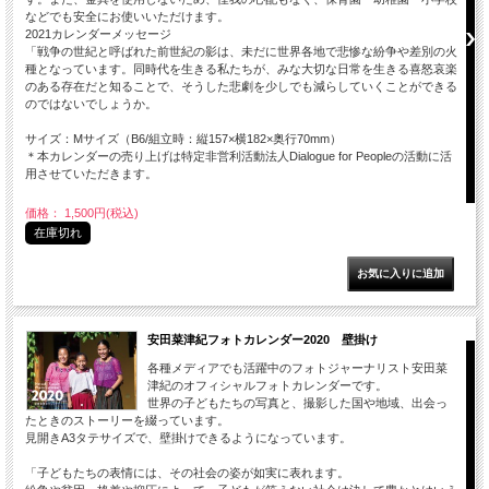
などでも安全にお使いいただけます。
2021カレンダーメッセージ
「戦争の世紀と呼ばれた前世紀の影は、未だに世界各地で悲惨な紛争や差別の火
種となっています。同時代を生きる私たちが、みな大切な日常を生きる喜怒哀楽
のある存在だと知ることで、そうした悲劇を少しでも減らしていくことができる
のではないでしょうか。
サイズ：Mサイズ（B6/組立時：縦157×横182×奥行70mm）
＊本カレンダーの売り上げは特定非営利活動法人Dialogue for Peopleの活動に活
用させていただきます。
価格： 1,500円(税込)
在庫切れ
安田菜津紀フォトカレンダー2020 壁掛け
各種メディアでも活躍中のフォトジャーナリスト安田菜
津紀のオフィシャルフォトカレンダーです。
世界の子どもたちの写真と、撮影した国や地域、出会っ
たときのストーリーを綴っています。
見開きA3タテサイズで、壁掛けできるようになっています。
「子どもたちの表情には、その社会の姿が如実に表れます。