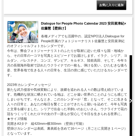
Dialogue for People Photo Calendar 2023 安田菜津紀×
佐藤慧【壁掛け】
各種メディアでも活躍中の、認定NPO法人Dialougue for
People所属のフォトジャーナリスト佐藤慧と安田菜津紀
のオフィシャルフォトカレンダーです。
今年は、弊会フォトジャーナリストのふたりが取材に赴いた様々な国・地域か
ら、その日常の一コマを写真とエピソードでお届けします。イラク、シリア、ヨ
ルダン、パレスチナ、コンゴ、ザンビア、キルギス、陸前高田、そして、今年５
月の長期海外取材で訪れたウクライナでの一枚も。弾ける笑い、ひたむきな後ろ
姿、世界各地で生きる人々の日常を、生活の傍に感じていただけるカレンダーで
す。
2023年カレンダーメッセージ
新たな武力侵攻や気候変動により、故郷を追われる人々の数は増え続けていま
す。危機的な状況に晒されている地は、どこか遠い世界のことのようにも感じて
しまいがちです。そんなとき、このカレンダーが「窓」となって、そこに生きる
人々の日常と、あなたの毎日を繋ぐことができたらと願いを込めて、今年も写真
と文章を綴りました。シリアで出会った羊飼いのおじいさん、ウクライナで花の
冠をつくってくれたロマの女の子―誰もが安心して今日を生きられる世界に。
★サイズ情報
見開きA3タテ 縦420mm×横300mm （壁掛け可能）
壁掛けカレンダーは表紙、裏表紙を含めて16ページ（月ごとに見開き１ページ）
となっています。