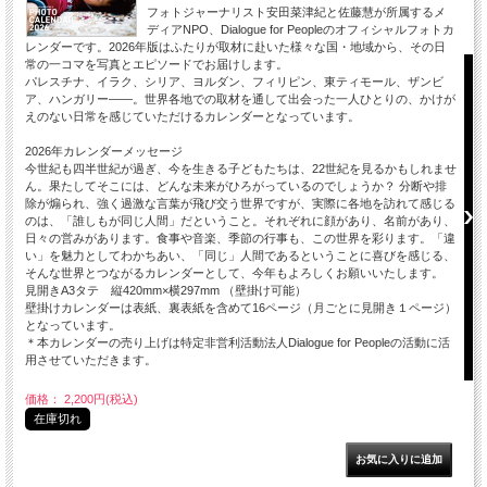
フォトジャーナリスト安田菜津紀と佐藤慧が所属するメ
ディアNPO、Dialogue for Peopleのオフィシャルフォトカ
レンダーです。2026年版はふたりが取材に赴いた様々な国・地域から、その日
常の一コマを写真とエピソードでお届けします。
パレスチナ、イラク、シリア、ヨルダン、フィリピン、東ティモール、ザンビ
ア、ハンガリー――。世界各地での取材を通して出会った一人ひとりの、かけが
えのない日常を感じていただけるカレンダーとなっています。
2026年カレンダーメッセージ
今世紀も四半世紀が過ぎ、今を生きる子どもたちは、22世紀を見るかもしれませ
ん。果たしてそこには、どんな未来がひろがっているのでしょうか？ 分断や排
除が煽られ、強く過激な言葉が飛び交う世界ですが、実際に各地を訪れて感じる
のは、「誰しもが同じ人間」だということ。それぞれに顔があり、名前があり、
日々の営みがあります。食事や音楽、季節の行事も、この世界を彩ります。「違
い」を魅力としてわかちあい、「同じ」人間であるということに喜びを感じる、
そんな世界とつながるカレンダーとして、今年もよろしくお願いいたします。
見開きA3タテ 縦420mm×横297mm （壁掛け可能）
壁掛けカレンダーは表紙、裏表紙を含めて16ページ（月ごとに見開き１ページ）
となっています。
＊本カレンダーの売り上げは特定非営利活動法人Dialogue for Peopleの活動に活
用させていただきます。
価格： 2,200円(税込)
在庫切れ