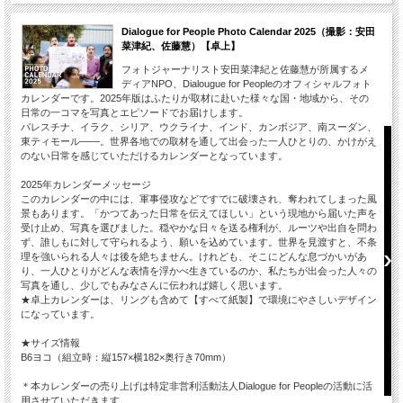
Dialogue for People Photo Calendar 2025（撮影：安田
菜津紀、佐藤慧）【卓上】
フォトジャーナリスト安田菜津紀と佐藤慧が所属するメ
ディアNPO、Dialougue for Peopleのオフィシャルフォト
カレンダーです。2025年版はふたりが取材に赴いた様々な国・地域から、その
日常の一コマを写真とエピソードでお届けします。
パレスチナ、イラク、シリア、ウクライナ、インド、カンボジア、南スーダン、
東ティモール――。世界各地での取材を通して出会った一人ひとりの、かけがえ
のない日常を感じていただけるカレンダーとなっています。
2025年カレンダーメッセージ
このカレンダーの中には、軍事侵攻などですでに破壊され、奪われてしまった風
景もあります。「かつてあった日常を伝えてほしい」という現地から届いた声を
受け止め、写真を選びました。穏やかな日々を送る権利が、ルーツや出自を問わ
ず、誰しもに対して守られるよう、願いを込めています。世界を見渡すと、不条
理を強いられる人々は後を絶ちません。けれども、そこにどんな息づかいがあ
り、一人ひとりがどんな表情を浮かべ生きているのか、私たちが出会った人々の
写真を通し、少しでもみなさんに伝われば嬉しく思います。
★卓上カレンダーは、リングも含めて【すべて紙製】で環境にやさしいデザイン
になっています。
★サイズ情報
B6ヨコ（組立時：縦157×横182×奥行き70mm）
＊本カレンダーの売り上げは特定非営利活動法人Dialogue for Peopleの活動に活
用させていただきます。