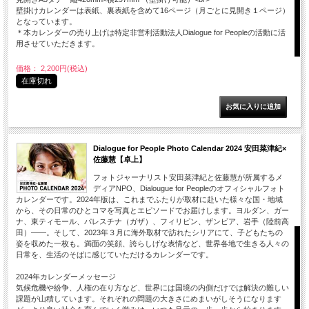
壁掛けカレンダーは表紙、裏表紙を含めて16ページ（月ごとに見開き１ページ）
となっています。
＊本カレンダーの売り上げは特定非営利活動法人Dialogue for Peopleの活動に活
用させていただきます。
価格： 2,200円(税込)
在庫切れ
Dialogue for People Photo Calendar 2024 安田菜津紀×
佐藤慧【卓上】
フォトジャーナリスト安田菜津紀と佐藤慧が所属するメ
ディアNPO、Dialougue for Peopleのオフィシャルフォト
カレンダーです。2024年版は、これまでふたりが取材に赴いた様々な国・地域
から、その日常のひとコマを写真とエピソードでお届けします。ヨルダン、ガー
ナ、東ティモール、パレスチナ（ガザ）、フィリピン、ザンビア、岩手（陸前高
田）――。そして、2023年３月に海外取材で訪れたシリアにて、子どもたちの
姿を収めた一枚も。満面の笑顔、誇らしげな表情など、世界各地で生きる人々の
日常を、生活のそばに感じていただけるカレンダーです。
2024年カレンダーメッセージ
気候危機や紛争、人権の在り方など、世界には国境の内側だけでは解決の難しい
課題が山積しています。それぞれの問題の大きさにめまいがしそうになります