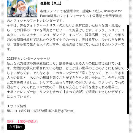
佐藤慧【卓上】
各種メディアでも活躍中の、認定NPO法人Dialougue for
People所属のフォトジャーナリスト佐藤慧と安田菜津紀
のオフィシャルフォトカレンダーです。
今年は、弊会フォトジャーナリストのふたりが取材に赴いた様々な国・地域か
ら、その日常の一コマを写真とエピソードでお届けします。イラク、シリア、ヨ
ルダン、パレスチナ、コンゴ、ザンビア、キルギス、陸前高田、そして、今年５
月の長期海外取材で訪れたウクライナでの一枚も。弾ける笑い、ひたむきな後ろ
姿、世界各地で生きる人々の日常を、生活の傍に感じていただけるカレンダーで
す。
2023年カレンダーメッセージ
新たな武力侵攻や気候変動により、故郷を追われる人々の数は増え続けていま
す。危機的な状況に晒されている地は、どこか遠い世界のことのようにも感じて
しまいがちです。そんなとき、このカレンダーが「窓」となって、そこに生きる
人々の日常と、あなたの毎日を繋ぐことができたらと願いを込めて、今年も写真
と文章を綴りました。シリアで出会った羊飼いのおじいさん、ウクライナで花の
冠をつくってくれたロマの女の子―誰もが安心して今日を生きられる世界に。
★卓上カレンダーは、リングも含めて【すべて紙製】で環境にやさしいデザイン
になっています。
★サイズ情報
B6ヨコ（組立時：縦157×横182×奥行き70mm）
価格： 1,500円(税込)
在庫切れ