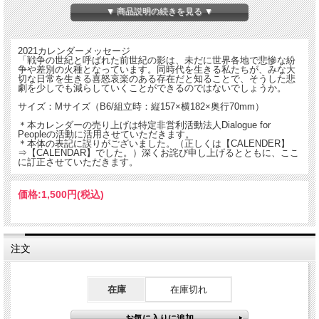
安全にお使いいただけます。
▼ 商品説明の続きを見る ▼
2021カレンダーメッセージ
「戦争の世紀と呼ばれた前世紀の影は、未だに世界各地で悲惨な紛
争や差別の火種となっています。同時代を生きる私たちが、みな大
切な日常を生きる喜怒哀楽のある存在だと知ることで、そうした悲
劇を少しでも減らしていくことができるのではないでしょうか。
サイズ：Mサイズ（B6/組立時：縦157×横182×奥行70mm）
＊本カレンダーの売り上げは特定非営利活動法人Dialogue for
Peopleの活動に活用させていただきます。
＊本体の表記に誤りがございました。（正しくは【CALENDER】
⇒【CALENDAR】でした。）深くお詫び申し上げるとともに、ここ
に訂正させていただきます。
価格:
1,500円
(税込)
注文
在庫
在庫切れ