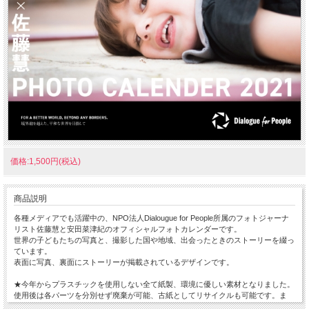
価格:1,500円(税込)
商品説明
各種メディアでも活躍中の、NPO法人Dialougue for People所属のフォトジャーナ
リスト佐藤慧と安田菜津紀のオフィシャルフォトカレンダーです。
世界の子どもたちの写真と、撮影した国や地域、出会ったときのストーリーを綴っ
ています。
表面に写真、裏面にストーリーが掲載されているデザインです。
★今年からプラスチックを使用しない全て紙製、環境に優しい素材となりました。
使用後は各パーツを分別せず廃棄が可能、古紙としてリサイクルも可能です。ま
た、金具を使用しないため、怪我の心配もなく、保育園・幼稚園・小学校などでも