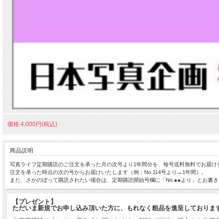
価格:4,000円(税込)
商品説明
写真ライフ定期購読のご注文を承った月の次号より1年間分を、毎号送料無料でお届け
注文を承った時点の次の号からお届けいたします（例：No.114号より→1年間）。
また、さかのぼって購読されたい場合は、定期購読開始号欄に「No.●●より」とお書
【プレゼント】
ただいま新規でお申し込み頂いた方に、もれなく粗品を進呈しておりま