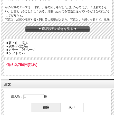
私の写真のテーマは「日常」。身の回りを写しただけのものだが、「理解できな
い」と言われることがよくある。見慣れたものを普通に撮っているだけなのにどう
してだろうと。
写真は、絵画や版画や書と同じ美の表現だと思う。写真という縛りを超えて、意味
を詮索せず、日常に内包されるその美を感じてほしい。
▼ 商品説明の続きを見る ▼
■著：山上高人
■200㎜×220㎜
■カラー 96ページ
■ソフトカバー
価格:
2,750円
(税込)
注文
購入数：
冊
在庫
あり