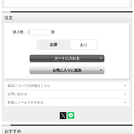
第３章 レンズを換えて楽しくなる
第４章 ロケーションフォトが楽しい！
第５章 より素敵に撮るためのライティング
注文
第６章 プロの声掛け、教えます！
第７章 フォトブースでとっておきの空間を作ってみよう！
第８章 七五三を撮る！
購入数：
冊
第９章 レタッチで変わる
絶対撮りたいこのシーン
在庫
あり
ニューボーンフォトを残す
ハーフバースデー
１、２歳、ハイハイ、あんよに感動！
スマッシュケーキを撮る
バースデーに撮る
入学・卒業式を撮る
ホール・運動会を撮る
年賀状・季節のイベントを撮る
返品についての詳細はこちら
コラム
お問い合わせ
専業主婦からフォトグラファーへ
マニュアルで教える理由
友達にメールですすめる
絵筆のようにレンズを選ぶ
泣き顔も撮っておこう
二分の一成人式のサプライズプレゼント！
誘導せず誘導してもらうこともある
育児グッズと撮る！
思春期こそ撮る！
おすすめ
カメラで愛を伝えて、ずっと残してほしい