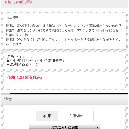
価格:1,320円(税込)
商品説明
特集1 高い評価の決め手は「物語」だ なぜ、あなたの写真は伝わらないのか!?
特集2 誰でもカンタンにできて劇的によくなる 3ステップで3倍キレイになる
紅葉レタッチ術
特集3 迷いをなくして判断力アップ！ シャッターを切る瞬間みんなが考えてい
ることは？
月刊フォトコン
■2019年11月号（2019/10/19発売）
■B5判／272ページ
価格:
1,320円
(税込)
注文
在庫
在庫切れ