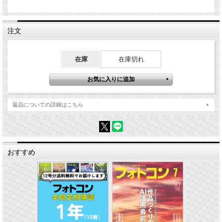
に……。こうした失敗は多くの人が経験するもの。それらを解決するには、不便な
部分を一つずつ考え、「スマート化」するのが最適だ。カメラ設定、機材の整理、
撮影地の探し方、データ管理の4トピックで、写真活動をスマートにする方法をレ
注文
クチャー。
特集４ どんなシーンでも春の色をしっかり出す！ 春カラー絶妙コントロール術
石井秀俊
在庫
在庫切れ
春は爽やかでカラフルな写真を撮りたいもの。でも曇ったり雨だったり、たとえば
桜などは写真に撮ると思った以上に渋い色味になりがち。今号は、どんなシーンで
も被写体のイメージどおりに撮影時に仕上げるためのカラーコントロール術を、
「おしゃれフォト」で人気の写真家・石井秀俊さんが解説します。露出、仕上がり
設定、ホワイトバランスなどを絶妙なバランスで使い分け、春カラーを自在にゲッ
トします！
返品についての詳細はこちら
特集５ 撮影上手はここが違う！ 3倍伝わる「春」のストーリー表現法
榎並悦子／岡本早苗／金本清／柳田愛子／今明美／本村勉／島尻るりこ
撮影する被写体には、必ずストーリーがあるはずです。現場で感じた魅力や撮影時
の感情は、ただ撮るだけでは見る人に伝わりません。撮影の意図と表現がうまく組
み合わさることで、よりストーリー性を感じる作品に仕上がります。今回は「春」
おすすめ
を感じる過去の入賞作品から、ストーリーを3倍伝えるための表現術をご紹介しま
す。