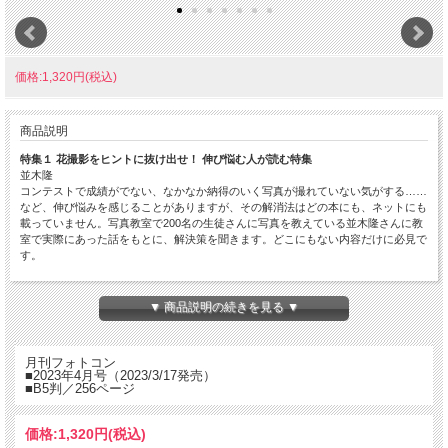
価格:1,320円(税込)
商品説明
特集１ 花撮影をヒントに抜け出せ！ 伸び悩む人が読む特集
並木隆
コンテストで成績がでない、なかなか納得のいく写真が撮れていない気がする……
など、伸び悩みを感じることがありますが、その解消法はどの本にも、ネットにも
載っていません。写真教室で200名の生徒さんに写真を教えている並木隆さんに教
室で実際にあった話をもとに、解決策を聞きます。どこにもない内容だけに必見で
す。
特集２ 写真は撮るだけじゃない深く考え、じっくり読むから面白い ６人の写真
家が魅せる表現力 テーマ「変化」
▼ 商品説明の続きを見る ▼
萩原れいこ／ミゾタユキ／今井しのぶ／佐藤倫子／中村惠美／林幸恵
この６回のテーマのなかでもっともイメージがつかみにくいかもしれない「変化」
がテーマ。逆に言うと表現者の考え方がストレートに伝わってくるだけにどんな写
月刊フォトコン
真が出てくるのか興味深いとも言えます。写真見ながら、読みながら、そして撮っ
■2023年4月号（2023/3/17発売）
ている人の心も想像しながら見ていくと面白さが倍増するでしょう。
■B5判／256ページ
特集３ 不便・モヤモヤ・もたつきを徹底解消! 写真活動スマート化計画
山崎友也／熊切大輔／喜多規子
価格:
1,320円
(税込)
カメラ操作がもたついてチャンスを逃した、大切な作品のデータが行方不明