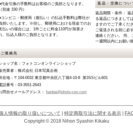
返品・交換につい
■代金引換の手数料はお客様のご負担となります。
（別途 330 円）
返品期限・条件： 返
■コンビニ・郵便局（後払い）の払込手数料は弊社が
る返品につきまして
負担いたします。※但し、郵便局における現金でのお
ますのでご了承くだ
支払いの場合には、1件ごとに料金110円が加算さ
ご返送される前に必
れ、払込人様のご負担となります。
連絡ください。 尚、
一週間以内にお願い
ご連絡先
ショップ名：フォトコンオンラインショップ
販売業者：株式会社 日本写真企画
所在地：〒104-0032 東京都中央区八丁堀4-10-8 第3SSビル601
電話番号：03-3551-2643
お問合せメールアドレス：
hanbai@photo-con.com
個人情報の取り扱いについて
|
特定商取引法に関する表示
|
FA
Copyright © 2018 Nihon Syashin Kikaku