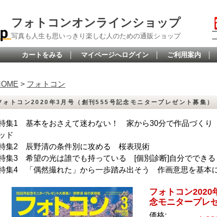
フォトコンオンラインショップ
写真も人生も思いっきり楽しむ人のための通販ショップ
｜
｜
｜
カートをみる
マイページへログイン
ご利用案内
HOME
>
フォトコン
フォトコン2020年3月号（創刊555号記念モニタープレゼント募集）
特集1 基本をおさえて迷わない！ 家から30分で作品づくり
ッド
特集2 辰野清の条件別に攻める 桜表現術
特集3 希望の光は誰でも持っている [個別診断]自分ででき
特集4 「偶然撮れた」から一歩踏み出そう 作画意思を基本
フォトコン2020
念モニタープレ
価格: