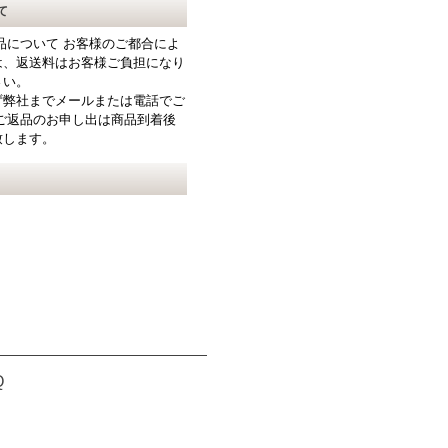
て
品について お客様のご都合によ
は、返送料はお客様ご負担になり
さい。
ず弊社までメールまたは電話でご
ご返品のお申し出は商品到着後
致します。
Q