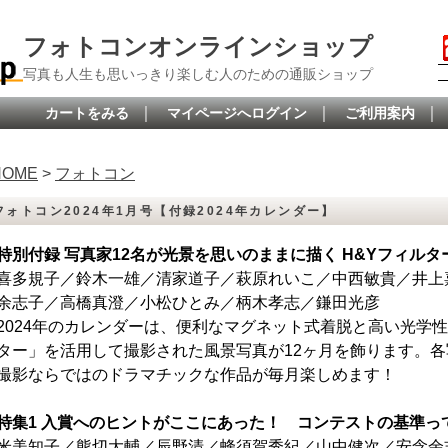
フォトコンオンラインショップ
写真も人生も思いっきり楽しむ人のための通販ショップ
｜
｜
｜
カートをみる
マイページへログイン
ご利用案内
HOME
>
フォトコン
フォトコン2024年1月号【付録2024年カレンダー】
特別付録 写真家12名が光景を思いのままに描く H&Yフィルター
喜多規子／鈴木一雄／清家道子／萩原れいこ／中西敏貴／井上
余志子／高橋真澄／小松ひとみ／柄木孝志／鎌田光彦
2024年のカレンダーは、便利なマグネット式着脱と高い光学
ター」を活用して撮影された風景写真が12ヶ月を飾ります。
撮影ならではのドラマチックな作品が毎月楽しめます！
特集1 入賞へのヒントがここにあった！ コンテストの基準っ
米美知子／熊切大輔／辰野清／蜂須賀秀紀／山中健次／安念余