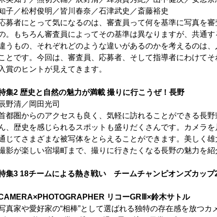
知子／松村俊明／皆川春奈／石津武史／斎藤裕史
応募者にとって気になるのは、審査員って何を基準に写真を審
の。もちろん審査員によってその基準は異なりますが、共通す
違うもの、それぞれどのような違いがあるのかを考えるのは、
ことです。今回は、審査員、応募者、そして指導者にわけてそ
入賞のヒントが見えてきます。
特集2 歴史と自然の魅力が満載 撮りに行こうぜ！長野
辰野清／岡田光司
首都圏からのアクセスも良く、気軽に訪れることができる長野
ん、歴史を感じられるスポットも盛りだくさんです。カメラを
通じてさまざまな被写体をとらえることができます。美しく雄
撮影が楽しい宿場町まで、撮りに行きたくなる長野の魅力を紹
特集3 18チームによる熱き戦い チームチャンピオンズカップ2
CAMERA×PHOTOGRAPHER リコーGRⅢ×鈴木サトル
写真家や愛好家の“相棒”として選ばれる独特の存在感を放つカ