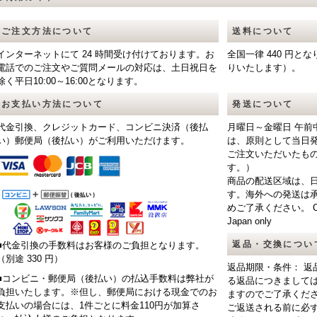
ご注文方法について
送料について
インターネットにて 24 時間受け付けております。お
全国一律 440 円
電話でのご注文やご質問メールの対応は、土日祝日を
りいたします）。
除く平日10:00～16:00となります。
お支払い方法について
発送について
代金引換、クレジットカード、コンビニ決済（後払
月曜日～金曜日 午前
い）郵便局（後払い）がご利用いただけます。
は、原則として当日
ご注文いただいたも
す。）
商品の配送区域は、
す。海外への発送は
めご了承ください。 CAUTIO
Japan only
返品・交換につい
■代金引換の手数料はお客様のご負担となります。
（別途 330 円）
返品期限・条件： 返
■コンビニ・郵便局（後払い）の払込手数料は弊社が
る返品につきまして
負担いたします。※但し、郵便局における現金でのお
ますのでご了承くだ
支払いの場合には、1件ごとに料金110円が加算さ
ご返送される前に必