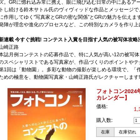
ズ。GRに惚れ込み常に携え、眼に飛び込む日常の中にあるア
トし続ける鈴木サトル氏のヴィヴィッドな作品とメッセージで
に作用してゆく“写真家とGRの密な関係”とGRの魅力を伝えま
発陣が理念や進化のプロセスなど、この特別なカメラを作り上
新連載 今すぐ挑戦! コンテスト入賞を目指す人気の被写体攻略
山崎正路
本誌月例コンテストの応募作品で、特に人気が高い12の被写
のスペシャリストである写真家が、作品づくりのポイントやテ
第1回は「動物園」。多彩な動物の撮影が楽しめる環境で、「
ための極意を、動物園写真家・山崎正路氏がレクチャーします!
フォトコン2024
カレンダー】
価格:
1
購入数:
在庫
在庫切れ