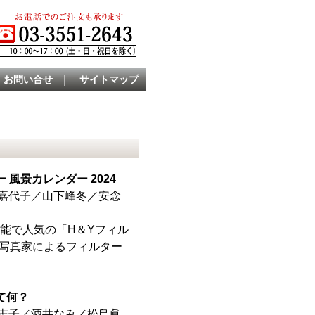
｜
お問い合せ
サイトマップ
 風景カレンダー 2024
嘉代子／山下峰冬／安念
性能で人気の「H＆Yフィル
各写真家によるフィルター
て何？
志子／酒井なみ／松島眞