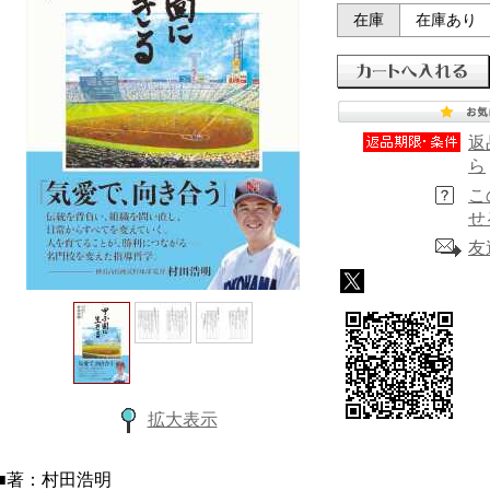
在庫
在庫あり
返
ら
こ
せ
友
拡大表示
■著：村田浩明