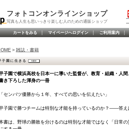
フォトコンオンラインショップ
写真も人生も思いっきり楽しむ人のための通販ショップ
｜
｜
｜
カートをみる
マイページへログイン
ご利用案内
HOME
>
雑誌・書籍
甲子園に生きる
甲子園で横浜高校を日本一に導いた監督が、教育・組織・人間
書き下ろした渾身の一冊
「センバツ優勝から１年、すべての思いを伝えたい」
甲子園で勝つチームは特別な才能を持っているのか？――答え
本書は、野球の勝敗を分けるのは特別な才能ではなく「日常の
にする一冊。