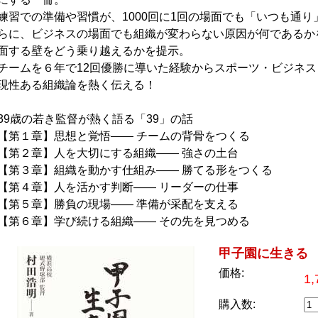
練習での準備や習慣が、1000回に1回の場面でも「いつも通
らに、ビジネスの場面でも組織が変わらない原因が何であるか
面する壁をどう乗り越えるかを提示。
チームを６年で12回優勝に導いた経験からスポーツ・ビジネ
現性ある組織論を熱く伝える！
39歳の若き監督が熱く語る「39」の話
【第１章】思想と覚悟―― チームの背骨をつくる
【第２章】人を大切にする組織―― 強さの土台
【第３章】組織を動かす仕組み―― 勝てる形をつくる
【第４章】人を活かす判断―― リーダーの仕事
【第５章】勝負の現場―― 準備が采配を支える
【第６章】学び続ける組織―― その先を見つめる
甲子園に生きる
価格:
1
購入数: