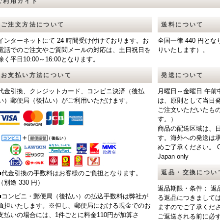
ご利用ガイド
ご注文方法について
送料について
インターネットにて 24 時間受け付けております。お
全国一律 440 円
電話でのご注文やご質問メールの対応は、土日祝日を
りいたします）。
除く平日10:00～16:00となります。
お支払い方法について
発送について
代金引換、クレジットカード、コンビニ決済（後払
月曜日～金曜日 午前
い）郵便局（後払い）がご利用いただけます。
は、原則として当日
ご注文いただいたも
す。）
商品の配送区域は、
す。海外への発送は
めご了承ください。 CAUTIO
Japan only
返品・交換につい
■代金引換の手数料はお客様のご負担となります。
（別途 330 円）
返品期限・条件： 返
■コンビニ・郵便局（後払い）の払込手数料は弊社が
る返品につきまして
負担いたします。※但し、郵便局における現金でのお
ますのでご了承くだ
支払いの場合には、1件ごとに料金110円が加算さ
ご返送される前に必