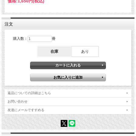
メンタルスペシャリストとしてのアドバイスが役に立つ。
価格:
1,650円
(税込)
各学年で起きる問題や悩みが時系列に並ぶので共感できる。
こころに響くことばは人生の指針にもなる。
■高校球児の親に勧める理由
注文
後悔させたくないから言いたいことを言ってくれている。
親の言うことは聞かないけど他人の言葉なら聞いてくれる。
意外とわからなかった球児たちの本音がわかる。
購入数：
冊
我が子だけでなくチームの仲間を応援したくなる。
子どもや指導者との関係が理解できる。
在庫
あり
返品についての詳細はこちら
お問い合わせ
友達にメールですすめる