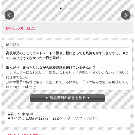
価格:1,650円(税込)
商品説明
高校球児のこころにストレートに響き、親にとっても気持ちがすっきりする、今ま
でにありそうでなかった一冊が完成！
悩んだり、迷ったりしながら高校野球を続けていませんか？
「レギュラーになれない」「監督と合わない」「仲間とうまくいかない」「あいつ
には勝てない」
技術や選手の情報はネットにあふれているけれど、日々の悩みや迷いを解決してく
れるのはこの本だけ
本書の特徴
▼ 商品説明の続きを見る ▼
1 高校1年の春から高校3年の夏まで、時系列で怒る悩みを解決する
2 元球児の父が体験談や取材を元に本音で書いているのでこころに響く
3 高校野球をやり遂げるための「心構え」は将来の人生にも役立つ
■著：年中夢球
■サイズ：188㎜×127㎜ 272ページ ソフトカバー
■高校球児に勧める理由
日々の迷いを実例を挙げて説明するので納得できる。
高校野球の最後の日までにやるべきことが具体的にわかる。