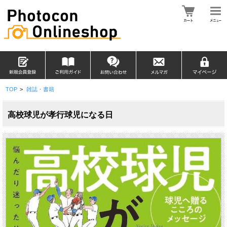
TOP
>
雑誌・書籍
高校球児が孝行球児になる日