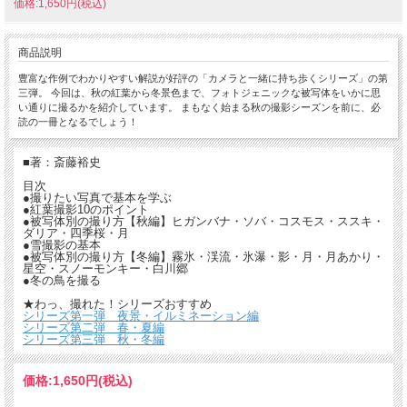
価格:1,650円(税込)
商品説明
豊富な作例でわかりやすい解説が好評の「カメラと一緒に持ち歩くシリーズ」の第
三弾。 今回は、秋の紅葉から冬景色まで、フォトジェニックな被写体をいかに思
い通りに撮るかを紹介しています。 まもなく始まる秋の撮影シーズンを前に、必
読の一冊となるでしょう！
■著：斎藤裕史
目次
●撮りたい写真で基本を学ぶ
●紅葉撮影10のポイント
●被写体別の撮り方【秋編】ヒガンバナ・ソバ・コスモス・ススキ・
ダリア・四季桜・月
●雪撮影の基本
●被写体別の撮り方【冬編】霧氷・渓流・氷瀑・影・月・月あかり・
星空・スノーモンキー・白川郷
●冬の鳥を撮る
★わっ、撮れた！シリーズおすすめ
シリーズ第一弾 夜景・イルミネーション編
シリーズ第二弾 春・夏編
シリーズ第三弾 秋・冬編
価格:
1,650円
(税込)