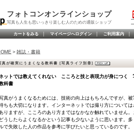
フォトコンオンラインショップ
写真も人生も思いっきり楽しむ人のための通販ショップ
｜
｜
｜
カートをみる
マイページへログイン
ご利用案内
HOME
>
雑誌・書籍
写真が確実にうまくなる教科書 [写真ライフ別冊]
ネットでは教えてくれない こころと技と表現力が身につく 
教科書
写真がうまくなるためには、技術の向上はもちろんですが、被
持ちも大切になります。インターネットでは撮り方については
ありますが、こころのあり方まではなかなか触れていません。
どうしたらよくなるかという記事も少ないように思います。多
ルで失敗した人の作品を参考に学びたいと思っているのです。