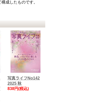
て構成したものです。
3
写真ライフNo142
2025 秋
斎
838円(税込)
し