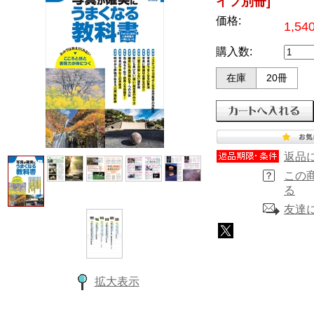
イフ別冊]
価格:
1,5
購入数:
在庫
20冊
返品
この
る
友達
拡大表示