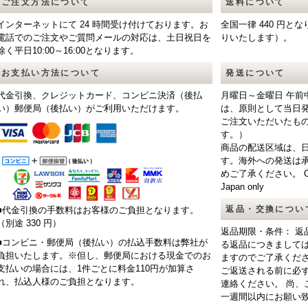
ご注文方法について
送料について
インターネットにて 24 時間受け付けております。お
全国一律 440 円
電話でのご注文やご質問メールの対応は、土日祝日を
りいたします）。
除く平日10:00～16:00となります。
お支払い方法について
発送について
代金引換、クレジットカード、コンビニ決済（後払
月曜日～金曜日 午前
い）郵便局（後払い）がご利用いただけます。
は、原則として当日
ご注文いただいたも
す。）
商品の配送区域は、
す。海外への発送は
めご了承ください。 CAUTIO
Japan only
返品・交換につい
■代金引換の手数料はお客様のご負担となります。
（別途 330 円）
返品期限・条件： 返
■コンビニ・郵便局（後払い）の払込手数料は弊社が
る返品につきまして
負担いたします。※但し、郵便局における現金でのお
ますのでご了承くだ
支払いの場合には、1件ごとに料金110円が加算さ
ご返送される前に必
れ、払込人様のご負担となります。
連絡ください。 尚、
一週間以内にお願い