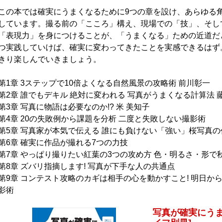
この本では確実にうまくなるために9つの章を設け、あらゆる
しています。撮る前の「こころ」構え、現場での「技」、そし
「表現力」を身につけることが、「うまくなる」ための近道だ
つ実践していけば、確実に変わってきたことを実感できるはず
きり楽しんでいきましょう。
第1章 3ステップで10倍よくなる自然風景の攻略術 前川彰一
第2章 誰でもデキル 絶対に変われる 写真がうまくなる計算法 
第3章 写真に物語は必要なのか!? 米 美知子
第4章 20の失敗例から課題を分析 二度と失敗しない撮影術
第5章 写真家が本気で伝える 誰にも負けない「強い」桜写真の
第6章 確実に作品が撮れる7つの力技
第7章 やっぱり撮りたい紅葉の3つの攻め方 色・明るさ・形で秋
第8章 ズバリ指摘します! 写真が下手な人の共通点
第9章 コンテスト攻略のカギは相手の心を動かすこと! 明日か
影術
写真が確実にうま