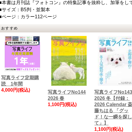
■本書は月刊誌『フォトコン』の特集記事を抜粋し、加筆をし
■サイズ：B5判・並製本
■ページ：カラー112ページ
おすすめ
写真ライフ定期購
読 1年間
4,000円(税込)
写真ライフNo144
写真ライフNo14
2026 春
2026 冬【付録：
1,100円(税込)
2026 Calendar 
藤ちはる 「グッ
ド！な一瞬を探
て」】
1,100円(税込)