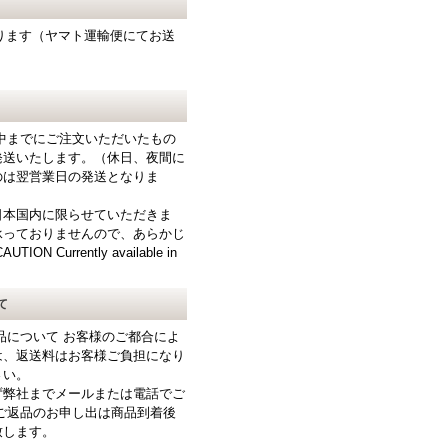
となります（ヤマト運輸便にてお送
中までにご注文いただいたもの
発送いたします。（休日、夜間に
のは翌営業日の発送となりま
日本国内に限らせていただきま
承っておりませんので、あらかじ
N Currently available in
て
品について お客様のご都合によ
は、返送料はお客様ご負担になり
さい。
ず弊社までメールまたは電話でご
ご返品のお申し出は商品到着後
致します。