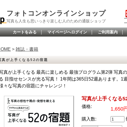
フォトコンオンラインショップ
写真も人生も思いっきり楽しむ人のための通販ショップ
｜
｜
｜
カートをみる
マイページへログイン
ご利用案内
HOME
>
雑誌・書籍
写真が上手くなる52の宿題
写真が上手くなる 最高に楽しめる 最強プログラム第2弾 写真
る 目指せセンスが光る写真！ 1年間は365日52週あります。
様々な写真の宿題にチャレンジ！
写真が上手くなる5
価格:
1,650
購入数: