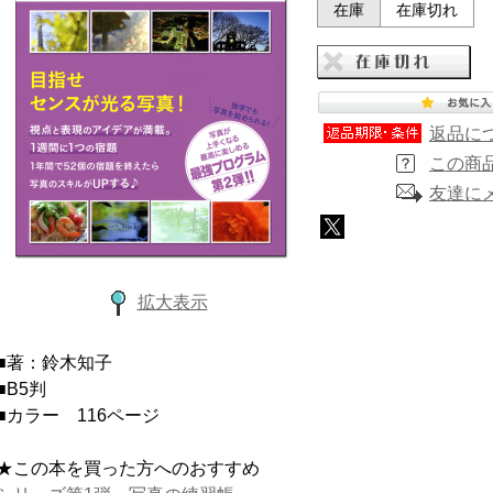
在庫
在庫切れ
返品に
この商
友達に
拡大表示
■著：鈴木知子
■B5判
■カラー 116ページ
★この本を買った方へのおすすめ