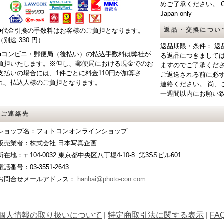
めご了承ください。 CAUTIO
Japan only
返品・交換につい
■代金引換の手数料はお客様のご負担となります。
（別途 330 円）
返品期限・条件： 返
■コンビニ・郵便局（後払い）の払込手数料は弊社が
る返品につきまして
負担いたします。※但し、郵便局における現金でのお
ますのでご了承くだ
支払いの場合には、1件ごとに料金110円が加算さ
ご返送される前に必
れ、払込人様のご負担となります。
連絡ください。 尚、
一週間以内にお願い
ご連絡先
ショップ名：フォトコンオンラインショップ
販売業者：株式会社 日本写真企画
所在地：〒104-0032 東京都中央区八丁堀4-10-8 第3SSビル601
電話番号：03-3551-2643
お問合せメールアドレス：
hanbai@photo-con.com
個人情報の取り扱いについて
|
特定商取引法に関する表示
|
FA