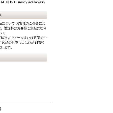
N Currently available in
て
品について お客様のご都合によ
は、返送料はお客様ご負担になり
さい。
ず弊社までメールまたは電話でご
ご返品のお申し出は商品到着後
致します。
Q