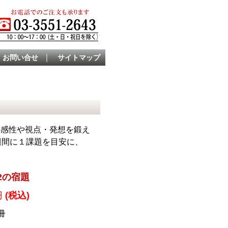
｜
お問い合せ
サイトマップ
の感性や視点・発想を鍛え
1週間に１課題を目安に、
2の宿題
円
(税込)
冊