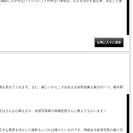
花撮影に欠かせないマクロレンズや明るい単焦点、広さを活かす超広角、安定した撮
情を見せてくれます。また、厳しいからこそ出会える自然現象も魅力の一つ。厳冬期
ずはそんな心構えから、自然写真家の高橋忠照さんに教えてもらいます！
広大な風景を活かした撮影もいつかは撮りたいものです。情緒ある鉄道写真の撮り方