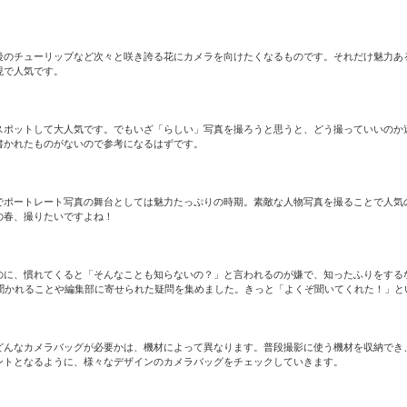
後のチューリップなど次々と咲き誇る花にカメラを向けたくなるものです。それだけ魅力あ
現で人気です。
スポットして大人気です。でもいざ「らしい」写真を撮ろうと思うと、どう撮っていいのか
書かれたものがないので参考になるはずです。
でポートレート写真の舞台としては魅力たっぷりの時期。素敵な人物写真を撮ることで人気
の春、撮りたいですよね！
のに、慣れてくると「そんなことも知らないの？」と言われるのが嫌で、知ったふりをする
聞かれることや編集部に寄せられた疑問を集めました。きっと「よくぞ聞いてくれた！」と
どんなカメラバッグが必要かは、機材によって異なります。普段撮影に使う機材を収納でき
ントとなるように、様々なデザインのカメラバッグをチェックしていきます。