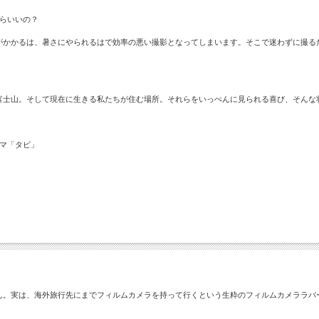
らいいの？
がかかるは、暑さにやられるはで効率の悪い撮影となってしまいます。そこで迷わずに撮る
富士山。そして現在に生きる私たちが住む場所。それらをいっぺんに見られる喜び、そんな
ーマ「タビ」
）
ん。実は、海外旅行先にまでフィルムカメラを持って行くという生粋のフィルムカメララバ