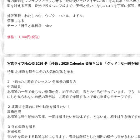
春の撮影をワンランクアップさせる「絶対使いたいアイテム7選」を写真家・並木隆さ
影を叶える三脚、逆光で役立つレフ板まで、実例と使いこなしのコツを丁寧に解説。
好評連載 わたしの心、ウゴク、ハネル、オドル。
斎藤ちはる
テーマ「日常と非日常」<br>
価格： 1,100円(税込)
写真ライフNo143 2026 冬【付録：2026 Calendar 斎藤ちはる 「グッド！な一瞬を
特集 北海道を舞台に冬の人気被写体を撮る
1 憧れの北海道でレッスン 冬風景の撮り方
中西敏貴
北海道の一年で最も長い季節が冬。約半年の間、雪との生活が待っています。でも、
にしか見られない自然の造形は、北海道で撮影する上で最も重要なモチーフです。
２ 北海道を舞台に野生動物を撮りたい！
高橋忠照
北海道は野生動物の宝庫。一度は撮りたい被写体です。とはいえ、相手は生き物です
３ 冬の鉄道を撮る
石田俊幸
雪の中を疾走する鉄道は絵になります。普段は雑然とした周囲の様子も雪がきれいに