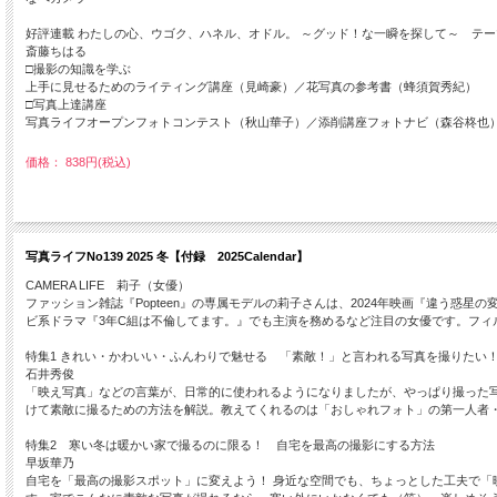
好評連載 わたしの心、ウゴク、ハネル、オドル。 ～グッド！な一瞬を探して～ テ
斎藤ちはる
□撮影の知識を学ぶ
上手に見せるためのライティング講座（見崎豪）／花写真の参考書（蜂須賀秀紀）
□写真上達講座
写真ライフオープンフォトコンテスト（秋山華子）／添削講座フォトナビ（森谷柊也
価格： 838円(税込)
写真ライフNo139 2025 冬【付録 2025Calendar】
CAMERA LIFE 莉子（女優）
ファッション雑誌『Popteen』の専属モデルの莉子さんは、2024年映画『違う
ビ系ドラマ『3年C組は不倫してます。』でも主演を務めるなど注目の女優です。フ
特集1 きれい・かわいい・ふんわりで魅せる 「素敵！」と言われる写真を撮りたい
石井秀俊
「映え写真」などの言葉が、日常的に使われるようになりましたが、やっぱり撮った写
けて素敵に撮るための方法を解説。教えてくれるのは「おしゃれフォト」の第一人者
特集2 寒い冬は暖かい家で撮るのに限る！ 自宅を最高の撮影にする方法
早坂華乃
自宅を「最高の撮影スポット」に変えよう！ 身近な空間でも、ちょっとした工夫で