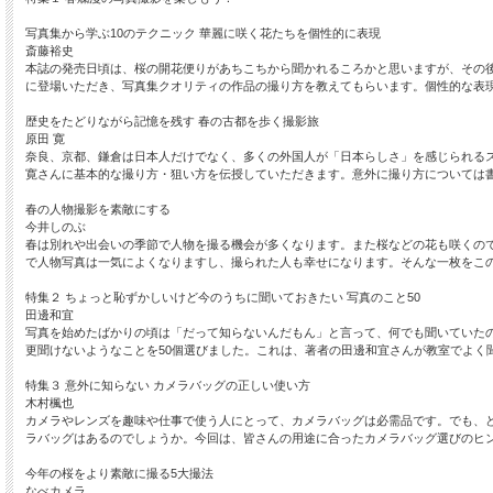
写真集から学ぶ10のテクニック 華麗に咲く花たちを個性的に表現
斎藤裕史
本誌の発売日頃は、桜の開花便りがあちこちから聞かれるころかと思いますが、その
に登場いただき、写真集クオリティの作品の撮り方を教えてもらいます。個性的な表
歴史をたどりながら記憶を残す 春の古都を歩く撮影旅
原田 寛
奈良、京都、鎌倉は日本人だけでなく、多くの外国人が「日本らしさ」を感じられる
寛さんに基本的な撮り方・狙い方を伝授していただきます。意外に撮り方については
春の人物撮影を素敵にする
今井しのぶ
春は別れや出会いの季節で人物を撮る機会が多くなります。また桜などの花も咲くの
で人物写真は一気によくなりますし、撮られた人も幸せになります。そんな一枚をこ
特集２ ちょっと恥ずかしいけど今のうちに聞いておきたい 写真のこと50
田邊和宜
写真を始めたばかりの頃は「だって知らないんだもん」と言って、何でも聞いていた
更聞けないようなことを50個選びました。これは、著者の田邊和宜さんが教室でよく
特集３ 意外に知らない カメラバッグの正しい使い方
木村楓也
カメラやレンズを趣味や仕事で使う人にとって、カメラバッグは必需品です。でも、
ラバッグはあるのでしょうか。今回は、皆さんの用途に合ったカメラバッグ選びのヒ
今年の桜をより素敵に撮る5大撮法
なべカメラ