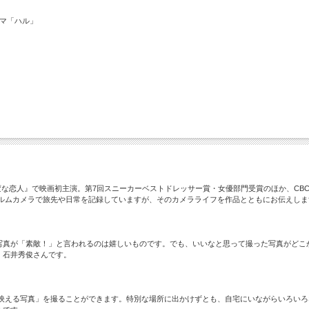
ーマ「ハル」
）
惑星の変な恋人』で映画初主演。第7回スニーカーベストドレッサー賞・女優部門受賞のほか、
ィルムカメラで旅先や日常を記録していますが、そのカメラライフを作品とともにお伝えしま
！
真が「素敵！」と言われるのは嬉しいものです。でも、いいなと思って撮った写真がどこか
・石井秀俊さんです。
「映える写真」を撮ることができます。特別な場所に出かけずとも、自宅にいながらいろい