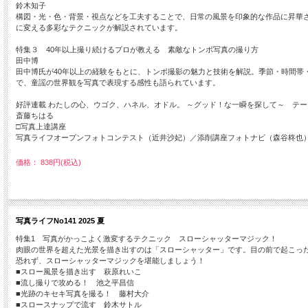
鈴木知子
構図・光・色・背景・視点などを工夫することで、日常の風景を印象的な作品に昇華
に変える多彩なテクニックが解説されています。
特集３ 40年以上撮り続けるプロが教える 素敵なトンボ写真の撮り方
田中博
田中博氏が40年以上の経験をもとに、トンボ撮影の魅力と技術を解説。季節・時間
で、童謡の世界観を写真で表現する感性も語られています。
好評連載 わたしの心、ウゴク、ハネル、オドル。 ～グッド！な一瞬を探して～ テ
斎藤ちはる
□写真上達講座
写真ライフオープンフォトコンテスト（近井沙妃）／添削講座フォトナビ（森谷柊也
価格： 838円(税込)
写真ライフNo141 2025 夏
特集1 写真がかっこよく激変するテクニック スローシャッターマジック！
肉眼の世界を超えた光景を描き出すのは「スローシャッター」です。目の前で起こっ
恐れず、スローシャッターマジックを堪能しましょう！
■スロー風景を描き出す 萩原れいこ
■流し撮りで攻める！ 池之平昌信
■光跡のキセキ写真を撮る！ 藤村大介
■スロースナップで流す 鈴木サトル