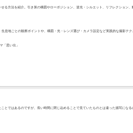
させる方法を紹介。引き算の構図やローポジション、逆光・シルエット、リフレクション、
帯・生息地ごとの観察ポイントや、構図・光・レンズ選び・カメラ設定など実践的な撮影テ
ーマ「思い出」
）
たことではあるのですが、長い時間に閉じ込めることで見ていたものとは違った描写になる