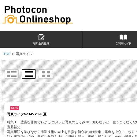
TOP
>
写真ライフ
NEW
写真ライフNo145 2026 夏
特集１ 豊富な作例でわかる カメラと写真のしくみ30 知らないと一生うまくならな
斎藤裕史
写真用語を学びながら撮影技術の向上を目指す初心者向け特集。露出を中心に、絞り・
語を実践的に紹介。豊富な作例を通して理解を深め、正解に縛られず、自分の感覚を