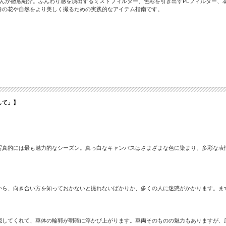
んが徹底紹介。ふんわり感を演出するミストフィルター、色彩を引き出すPLフィルター、
春の花や自然をより美しく撮るための実践的なアイテム指南です。
探して」】
写真的には最も魅力的なシーズン。真っ白なキャンバスはさまざまな色に染まり、多彩な表
から、向き合い方を知っておかないと撮れないばかりか、多くの人に迷惑がかかります。ま
隠してくれて、車体の輪郭が明確に浮かび上がります。車両そのものの魅力もありますが、