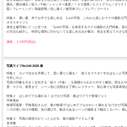
露出／露出補正／絞り／F値／シャッター速度／ＩＳＯ感度／ヒストグラム／ダイナ
図／フレーミング／視線誘導／流し撮り／被写体ブレ／フレア／ゴースト
特集２ 暑い夏、外でも中でも楽しめる 1㎝の宇宙 これから楽しむマクロ撮影入門
オサラギイヅミ
身近な被写体にぐっと近づき、「1cmの宇宙」を発見するマクロ撮影の入門特集。花
の方法も紹介し、特別な場所に行かなくても楽しめる点が魅力。視点を変えて小さな
価格： 1,100円(税込)
写真ライフNo144 2026 春
特集１ カメラ任せを卒業して、思い通りに撮る！ 絞りをマスターすればもっと写
今井しのぶ
写真の印象を大きく左右する「絞り（F値）」を基礎からわかりやすく解説。明るさ
景、マクロ、夜景まで、シーン別に活用法を丁寧にレクチャー。初心者でも写真表現
特集２ はじめてでも撮れる！ おでかけ写真 春はワクワク牧場フォト
平林美紀
牧場写真家・平林美紀さんが、春の牧場で“はじめてでもかわいく撮れる”おでかけ写
ンズの使い分けや構図、光の選び方、動きのあるシーンの撮影まで幅広くカバー。春
特集３ 写真の表現力がぐっと上がる 春の撮影アイテム７選
並木隆