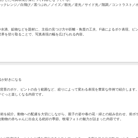
ミックレンジ／白飛び／黒つぶれ／ノイズ／順光／逆光／サイド光／階調／コントラスト／
や水滴、鉱物などを題材に、主役の見つけ方や距離・角度の工夫、F値によるボケ表現、ピ
世界を切り取ることで、写真表現の幅を広げられる内容。
真が好きになる
や背景のボケ、ピントの合う範囲など、絞りによって変わる表現を豊富な作例で紹介します
がぐっと楽しくなる内容です。
真術を紹介。動物への配慮を大切にしながら、親子の姿や春の花・緑との組み合わせ、前ボ
は動物の赤ちゃんに出会える絶好の季節。牧場フォトの魅力が詰まった内容です。