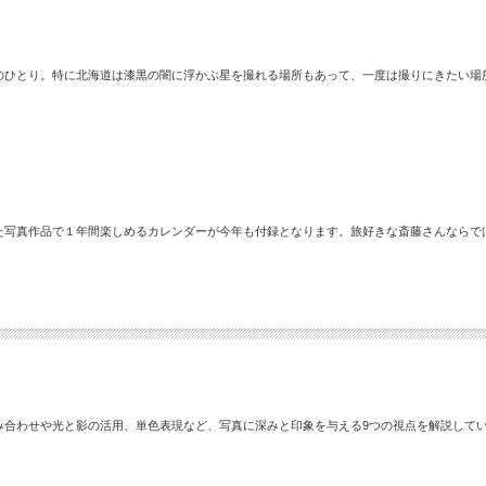
のひとり。特に北海道は漆黒の闇に浮かぶ星を撮れる場所もあって、一度は撮りにきたい場
」
た写真作品で１年間楽しめるカレンダーが今年も付録となります。旅好きな斎藤さんならで
み合わせや光と影の活用、単色表現など、写真に深みと印象を与える9つの視点を解説して