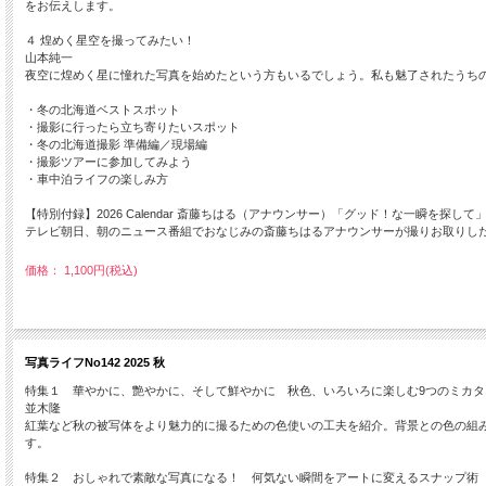
をお伝えします。
４ 煌めく星空を撮ってみたい！
山本純一
夜空に煌めく星に憧れた写真を始めたという方もいるでしょう。私も魅了されたうち
・冬の北海道ベストスポット
・撮影に行ったら立ち寄りたいスポット
・冬の北海道撮影 準備編／現場編
・撮影ツアーに参加してみよう
・車中泊ライフの楽しみ方
【特別付録】2026 Calendar 斎藤ちはる（アナウンサー）「グッド！な一瞬を探して
テレビ朝日、朝のニュース番組でおなじみの斎藤ちはるアナウンサーが撮りお取りし
価格： 1,100円(税込)
写真ライフNo142 2025 秋
特集１ 華やかに、艶やかに、そして鮮やかに 秋色、いろいろに楽しむ9つのミカタ
並木隆
紅葉など秋の被写体をより魅力的に撮るための色使いの工夫を紹介。背景との色の組
す。
特集２ おしゃれで素敵な写真になる！ 何気ない瞬間をアートに変えるスナップ術