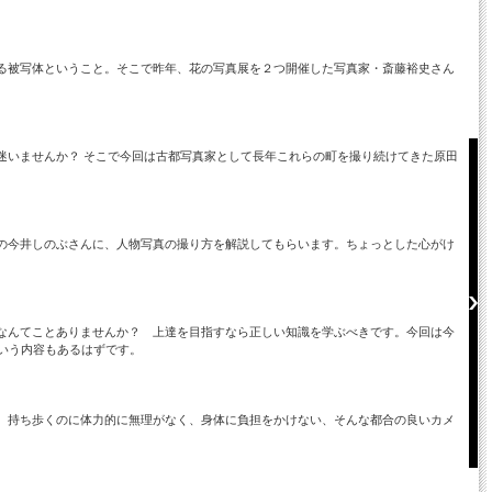
る被写体ということ。そこで昨年、花の写真展を２つ開催した写真家・斎藤裕史さん
迷いませんか？ そこで今回は古都写真家として長年これらの町を撮り続けてきた原田
の今井しのぶさんに、人物写真の撮り方を解説してもらいます。ちょっとした心がけ
なんてことありませんか？ 上達を目指すなら正しい知識を学ぶべきです。今回は今
いう内容もあるはずです。
、持ち歩くのに体力的に無理がなく、身体に負担をかけない、そんな都合の良いカメ