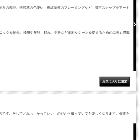
動きの表現、季節感の色使い、視線誘導のフレーミングなど、都市スナップをアート
クニックを紹介。飛翔や産卵、群れ、夕景など多彩なシーンを捉えるための工夫も満載
のです。そしてどれも「かっこいい」のだから撮っていても楽しくなります。失敗を