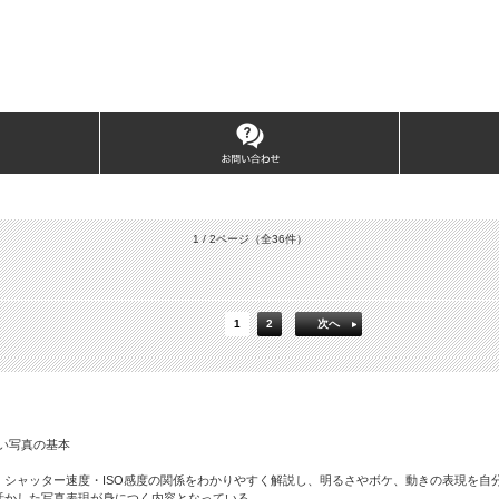
1 / 2ページ
（全36件）
1
2
次へ
い写真の基本
シャッター速度・ISO感度の関係をわかりやすく解説し、明るさやボケ、動きの表現を自
活かした写真表現が身につく内容となっている。