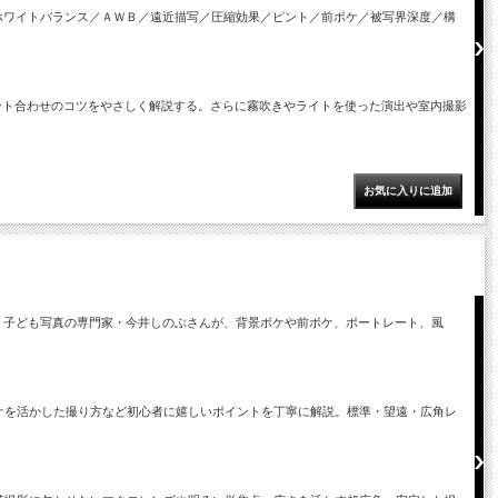
ホワイトバランス／ＡＷＢ／遠近描写／圧縮効果／ピント／前ボケ／被写界深度／構
ント合わせのコツをやさしく解説する。さらに霧吹きやライトを使った演出や室内撮影
。子ども写真の専門家・今井しのぶさんが、背景ボケや前ボケ、ポートレート、風
ケを活かした撮り方など初心者に嬉しいポイントを丁寧に解説。標準・望遠・広角レ