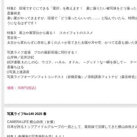
特集2 現場ですぐにできる「選択」を教えます！ 夏に撮りたい被写体をどう撮った
斎藤裕史
暑い夏がやってきますが、現場で「どう撮ったらいいの……」と悩んでいたら、時間
うになるはずです！
特集3 屋上や展望台から撮る！ スカイフォトのススメ
荒谷良一
太古から変わらずに存在し多くの人々が見てきた太陽や月や空、かつて北斎も描いた
写真ライフ道場 プロの撮影現場に同行する！
山岸伸／近井沙妃
好評連載 わたしの心、ウゴク、ハネル、オドル。 ～グッド！な一瞬を探して～ テ
斎藤ちはる
□写真上達講座
写真ライフオープンフォトコンテスト（岩橋宏倫）／添削講座フォトナビ（森谷柊也
価格： 838円(税込)
写真ライフNo140 2025 春
CAMERA LIFE 横山由依（女優）
日本が誇るトップアイドルグループの一員として、最前線で活躍してきた横山由依さ
特集１ 春爛漫の写真撮影を楽しもう！