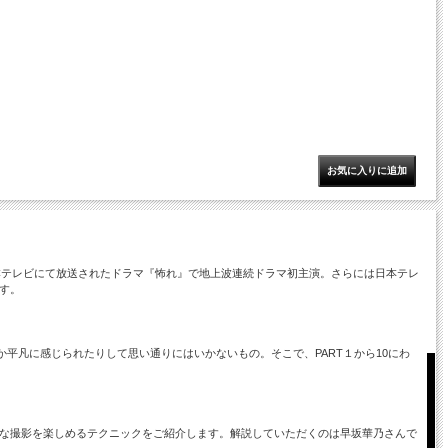
CBCテレビにて放送されたドラマ『怖れ』で地上波連続ドラマ初主演。さらには日本テレ
す。
平凡に感じられたりして思い通りにはいかないもの。そこで、PART１から10にわ
ろな撮影を楽しめるテクニックをご紹介します。解説していただくのは早坂華乃さんで