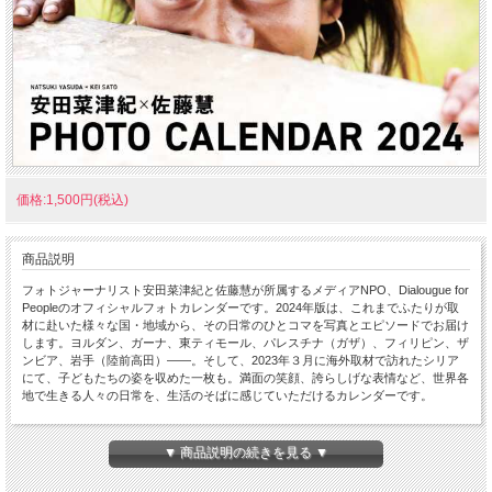
価格:1,500円(税込)
商品説明
フォトジャーナリスト安田菜津紀と佐藤慧が所属するメディアNPO、Dialougue for
Peopleのオフィシャルフォトカレンダーです。2024年版は、これまでふたりが取
材に赴いた様々な国・地域から、その日常のひとコマを写真とエピソードでお届け
します。ヨルダン、ガーナ、東ティモール、パレスチナ（ガザ）、フィリピン、ザ
ンビア、岩手（陸前高田）――。そして、2023年３月に海外取材で訪れたシリア
にて、子どもたちの姿を収めた一枚も。満面の笑顔、誇らしげな表情など、世界各
地で生きる人々の日常を、生活のそばに感じていただけるカレンダーです。
2024年カレンダーメッセージ
気候危機や紛争、人権の在り方など、世界には国境の内側だけでは解決の難しい課
▼ 商品説明の続きを見る ▼
題が山積しています。それぞれの問題の大きさにめまいがしそうになりますが、よ
り良い社会を育んでいく営みは、いつも足元の一歩一歩から始まります。そこにあ