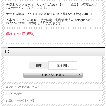
る日常の尊さや、すでに多様である世界の魅力に目を向けることで、千里の道も実
★卓上カレンダーは、リングも含めて【すべて紙製】で環境にやさ
り豊かなものになるのではないでしょうか。レンズ越しに視線を交わした子どもた
しいデザインになっています。
ち、それぞれの地で大切な人々と過ごす日常――。世界各地で頂いてきた「宝物」
をみなさんと分かち合えましたら幸いです。
★サイズ情報：B6ヨコ（組立時：縦157×横182×奥行き70mm）
＊本カレンダーの売り上げは特定非営利活動法人Dialogue for
Peopleの活動に活用させていただきます。
価格:
1,500円
(税込)
注文
在庫
在庫切れ
返品についての詳細はこちら
お問い合わせ
友達にメールですすめる