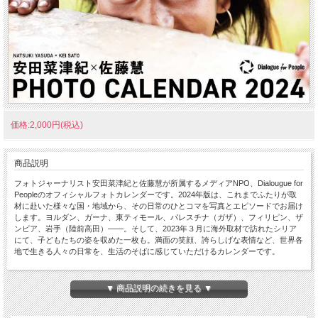
価格:2,000円(税込)
商品説明
フォトジャーナリスト安田菜津紀と佐藤慧が所属するメディアNPO、Dialougue for
Peopleのオフィシャルフォトカレンダーです。2024年版は、これまでふたりが取
材に赴いた様々な国・地域から、その日常のひとコマを写真とエピソードでお届け
します。ヨルダン、ガーナ、東ティモール、パレスチナ（ガザ）、フィリピン、ザ
ンビア、岩手（陸前高田）――。そして、2023年３月に海外取材で訪れたシリア
にて、子どもたちの姿を収めた一枚も。満面の笑顔、誇らしげな表情など、世界各
地で生きる人々の日常を、生活のそばに感じていただけるカレンダーです。
2024年カレンダーメッセージ
気候危機や紛争、人権の在り方など、世界には国境の内側だけでは解決の難しい課
▼ 商品説明の続きを見る ▼
題が山積しています。それぞれの問題の大きさにめまいがしそうになりますが、よ
り良い社会を育んでいく営みは、いつも足元の一歩一歩から始まります。そこにあ