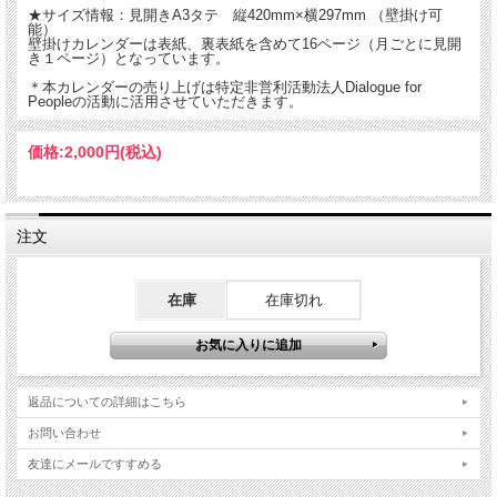
る日常の尊さや、すでに多様である世界の魅力に目を向けることで、千里の道も実
★サイズ情報：見開きA3タテ 縦420mm×横297mm （壁掛け可
り豊かなものになるのではないでしょうか。レンズ越しに視線を交わした子どもた
能）
ち、それぞれの地で大切な人々と過ごす日常――。世界各地で頂いてきた「宝物」
壁掛けカレンダーは表紙、裏表紙を含めて16ページ（月ごとに見開
をみなさんと分かち合えましたら幸いです。
き１ページ）となっています。
＊本カレンダーの売り上げは特定非営利活動法人Dialogue for
Peopleの活動に活用させていただきます。
価格:
2,000円
(税込)
注文
在庫
在庫切れ
返品についての詳細はこちら
お問い合わせ
友達にメールですすめる