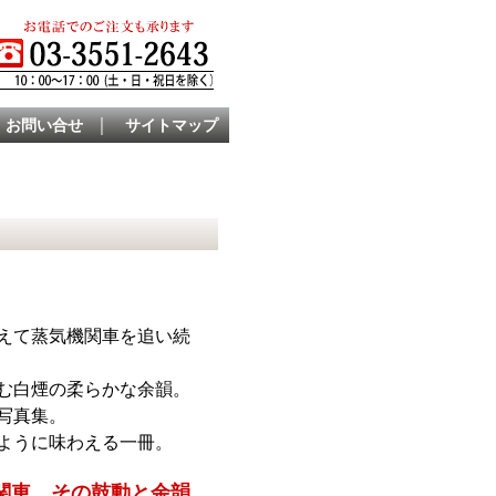
｜
お問い合せ
サイトマップ
えて蒸気機関車を追い続
む白煙の柔らかな余韻。
写真集。
ように味わえる一冊。
気機関車、その鼓動と余韻