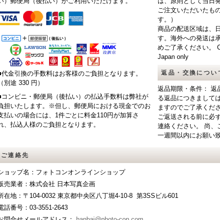
い）郵便局（後払い）がご利用いただけます。
は、原則として当日
ご注文いただいたも
す。）
商品の配送区域は、
す。海外への発送は
めご了承ください。 CAUTIO
Japan only
返品・交換につい
■代金引換の手数料はお客様のご負担となります。
（別途 330 円）
返品期限・条件： 返
■コンビニ・郵便局（後払い）の払込手数料は弊社が
る返品につきまして
負担いたします。※但し、郵便局における現金でのお
ますのでご了承くだ
支払いの場合には、1件ごとに料金110円が加算さ
ご返送される前に必
れ、払込人様のご負担となります。
連絡ください。 尚、
一週間以内にお願い
ご連絡先
ショップ名：フォトコンオンラインショップ
販売業者：株式会社 日本写真企画
所在地：〒104-0032 東京都中央区八丁堀4-10-8 第3SSビル601
電話番号：03-3551-2643
お問合せメールアドレス：
hanbai@photo-con.com