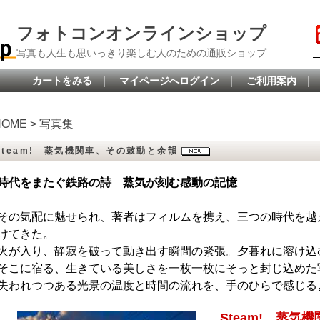
フォトコンオンラインショップ
写真も人生も思いっきり楽しむ人のための通販ショップ
｜
｜
｜
カートをみる
マイページへログイン
ご利用案内
HOME
>
写真集
Steam! 蒸気機関車、その鼓動と余韻
時代をまたぐ鉄路の詩 蒸気が刻む感動の記憶
その気配に魅せられ、著者はフィルムを携え、三つの時代を越
けてきた。
火が入り、静寂を破って動き出す瞬間の緊張。夕暮れに溶け込
そこに宿る、生きている美しさを一枚一枚にそっと封じ込めた
失われつつある光景の温度と時間の流れを、手のひらで感じる
Steam! 蒸