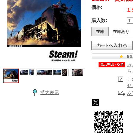
価格:
1
購入数:
在庫
在庫あり
返
ら
こ
せ
拡大表示
友