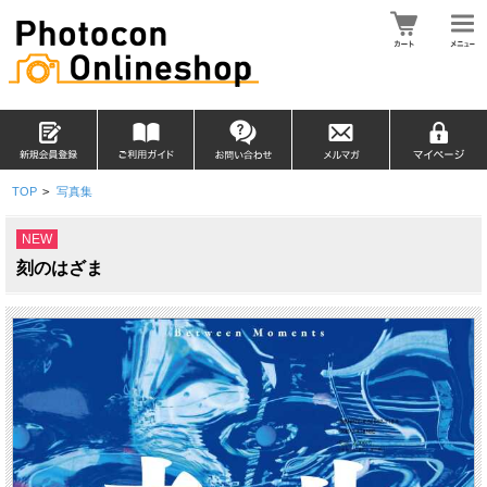
TOP
>
写真集
NEW
刻のはざま