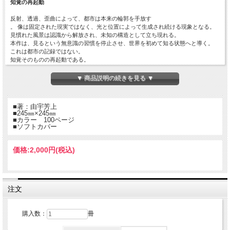
知覚の再起動
反射、透過、歪曲によって、都市は本来の輪郭を手放す
。 像は固定された現実ではなく、光と位置によって生成され続ける現象となる。
見慣れた風景は認識から解放され、未知の構造として立ち現れる。
本作は、見るという無意識の習慣を停止させ、世界を初めて知る状態へと導く。
これは都市の記録ではない。
知覚そのものの再起動である。
▼ 商品説明の続きを見る ▼
■著：由宇芳上
■245㎜×245㎜
■カラー 100ページ
■ソフトカバー
価格:
2,000円
(税込)
注文
購入数：
冊