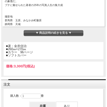
の象徴だ。
ブナに魅せられた著者の25年の写真人生の集大成
撮影地
群馬県 玉原、みなかみ町藤原
静岡県 天城
新潟県 美人林、大厳寺高原
秋田県 鳥海山山麓、田沢湖周辺、白神山地
▼ 商品説明の続きを見る ▼
青森県 十和田湖・奥入瀬渓流、八甲田、津軽半島、下北半島
■著：金井信治
■260㎜×270㎜
■カラー 96ページ
■ソフトカバー
価格:
3,300円
(税込)
注文
購入数：
冊
在庫
あり