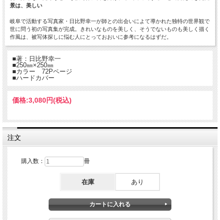
景は、美しい
岐阜で活動する写真家・日比野幸一が師との出会いによて導かれた独特の世界観で
世に問う初の写真集が完成。きれいなものを美しく、そうでないものも美しく描く
作風は、被写体探しに悩む人にとっておおいに参考になるはずだ。
■著：日比野幸一
■250㎜×250㎜
■カラー 72Pページ
■ハードカバー
価格:
3,080円
(税込)
注文
購入数：
冊
在庫
あり