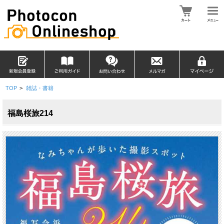
TOP
>
雑誌・書籍
福島桜旅214