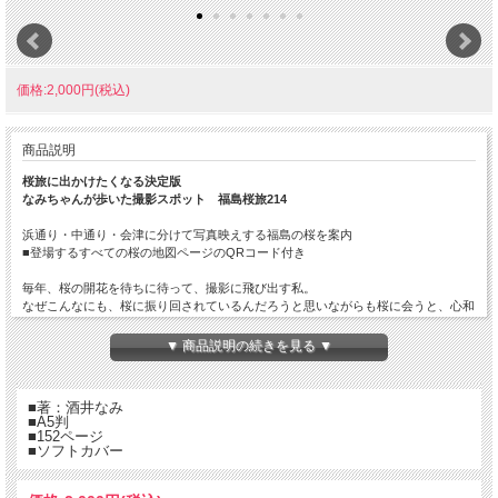
価格:2,000円(税込)
商品説明
桜旅に出かけたくなる決定版
なみちゃんが歩いた撮影スポット 福島桜旅214
浜通り・中通り・会津に分けて写真映えする福島の桜を案内
■登場するすべての桜の地図ページのQRコード付き
毎年、桜の開花を待ちに待って、撮影に飛び出す私。
なぜこんなにも、桜に振り回されているんだろうと思いながらも桜に会うと、心和
み心弾みワクワク感が止まらないのです。
「また来たよ」と桜に挨拶し、撮影を開始しますが、あー！日本人で良かった。や
▼ 商品説明の続きを見る ▼
っぱり春が好き！桜が好き！そして福島県が大好きなのです。
こんなにも恵まれた地をもっと知ってもらいたい、知らない人にも見てもらいたい
と思い、桜を一冊に纏めてみました。
■著：酒井なみ
■A5判
■152ページ
■ソフトカバー