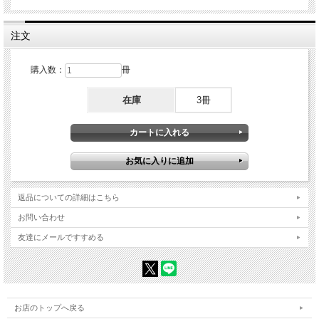
相手に撮らせてもらっているという気持ちを忘れないで ・写しているものが全て
である ・今、この瞬間、シャッターを切ろう ・接写に耐えられるものを探そ
う ・前もって撮影計画を立てるのが肝心 ・絵葉書写真を撮っておこう ・感じ
注文
たときに即、撮る ・固定概念に縛られず目の前で起こっていることに集中せ
よ ・肉眼に焼き付けておくのも写真ならぬ写心の世界 ・記念写真も必ず撮ろ
う ・魅せられる美から見い出す美へ ・撮れないのであればまた来なさいといっ
ていると思いなさい ・シンプルに表現すること ・気持ちが写るのが写真 ・常
購入数：
冊
に心を最新にしておこう ・感じる心を大切にしよう……etc.
「技」
在庫
3冊
・写真の基本はシャープであること ・道具を正しく使おう ・正面から対峙す
る ・気象条件を読み抜け ・主観的に見るのは肉眼、ファインダーを通してみる
のは客観 ・自分なりの撮影手順書を持つこと ・大切なのは立体感をも写し込む
ということ ・トリミングも有りと考えよ ・画面の中での空きの寸法に注意せ
よ ・太陽を持ち歩こう ・ピント合わせは自由自在 ・こういうところでのモー
ドとはと聞かないで ・フィルターワークも身につけよう ・全部やっておきなさ
い …… etc.
「体」
・とにかく素早く、数多くシャッターを切れ ・形の良さにこだわってとことん探
返品についての詳細はこちら
せ ・自分の足で動いてみて、目で確認すること ・高いところから見てみよ
う ・名前と場所を正確に記録しよう ・潜在型撮影スタイルのすすめ ・有利な
お問い合わせ
条件を最大限に生かそう ・被写体のもつ適切な大きさを知ろう ・横着しないで
友達にメールですすめる
現場でやっておく ・パターン化の罠にはまらないで ・新しい目で向き合お
う ・写真は心が撮る ……etc.
お店のトップへ戻る