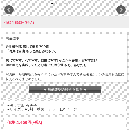
価格:1,650円(税込)
商品説明
丹地敏明流 感じて撮る 写心道
「写真は自由 もっと楽しみなさい」
感じて写す、心で写す、自由に写す! そこから芽生える写す喜び
師の教えを実践してたどり着いた写心道 さあ、あなたも
写真家・丹地敏明氏から25年にわたり写真を学んできた著者が、師の言葉を後世に
伝えるべくまとめました。
撮影の心構えから、撮影方法、そしてマナーまでを「心技体」に分けて85項目を収
録。師の教えを文章と写真でポイント解説。
▼ 商品説明の続きを見る ▼
写真を始めたばかりの人はもちろん、ベテランにとっては忘れかけていた大切なこ
とを思い出すことができます。読んで感じて、実践すれば、写真がもっと楽しくな
ります。
■著：太田 有美子
■サイズ：A5判 並製 カラー184ページ
「心」
・写真は自由 ・この瞬間のドラマを記録しよう ・目に見えるものは全て写
る ・十年間は来ないつもりで記録せよ ・誰かに見せたいというその気持ちを大
価格:
1,650円
(税込)
切に ・常に物事を見つめる観察眼をもとう ・これが一番と決めつけないで ・