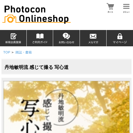
TOP
>
雑誌・書籍
丹地敏明流 感じて撮る 写心道