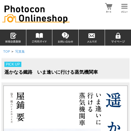
TOP
>
写真集
PICK UP
遥かなる鐵路 いま逢いに行ける蒸気機関車