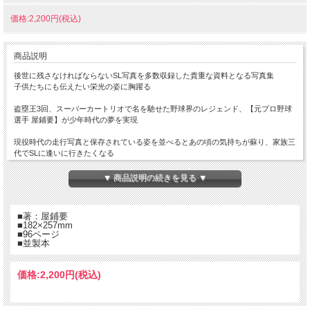
価格:2,200円(税込)
商品説明
後世に残さなければならないSL写真を多数収録した貴重な資料となる写真集
子供たちにも伝えたい栄光の姿に胸躍る
盗塁王3回、スーパーカートリオで名を馳せた野球界のレジェンド、【元プロ野球
選手 屋鋪要】が少年時代の夢を実現
現役時代の走行写真と保存されている姿を並べるとあの頃の気持ちが蘇り、家族三
代でSLに逢いに行きたくなる
父との思い出、息子との旅、家族三代で楽しめる、人生を豊かにさせてくれる蒸気
▼ 商品説明の続きを見る ▼
機関車
■著：屋鋪要
■182×257mm
■96ページ
■並製本
価格:
2,200円
(税込)