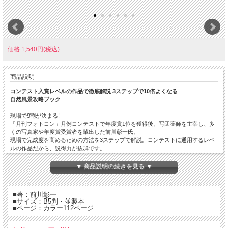
価格:1,540円(税込)
商品説明
コンテスト入賞レベルの作品で徹底解説 3ステップで10倍よくなる
自然風景攻略ブック
現場で9割が決まる!
「月刊フォトコン」月例コンテストで年度賞1位を獲得後、写団薬師を主宰し、多
くの写真家や年度賞受賞者を輩出した前川彰一氏。
現場で完成度を高めるための方法を3ステップで解説。コンテストに通用するレベ
ルの作品だから、説得力が抜群です。
【本書の特長】
▼ 商品説明の続きを見る ▼
●春夏秋冬で撮りたい47のシーンをピックアップ
●すべてのシーンで「押さえておきたいポイント」を抽出
●勝利へのポイントを伝授しているので差を付けられる
■著：前川彰一
●「よくやる3つのミス」が現場での失敗を減らしてくれる
■サイズ：B5判・並製本
■ページ：カラー112ページ