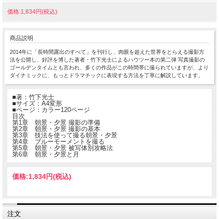
価格:1,834円(税込)
商品説明
2014年に「長時間露出のすべて」を刊行し、肉眼を超えた世界をとらえる撮影方
法を公開し、好評を博した著者・竹下光士によるハウツー本の第二弾 写真撮影の
ゴールデンタイムとも言われ、多くの作品がこの時間帯に撮られていますが、より
ダイナミックに、もっとドラマチックに表現する方法を丁寧に解説しています。
■著：竹下光士
■サイズ：A4変形
■ページ：カラー120ページ
目次
第1章 朝景・夕景 撮影の準備
第2章 朝景・夕景 撮影の基本
第3章 技法を使って撮る朝景・夕景
第4章 ブルーモーメントを撮る
第5章 朝景・夕景 被写体別攻略法
第6章 朝景・夕景と月
価格:
1,834円
(税込)
注文