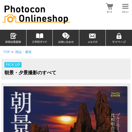
TOP
>
雑誌・書籍
PICK UP
朝景・夕景撮影のすべて