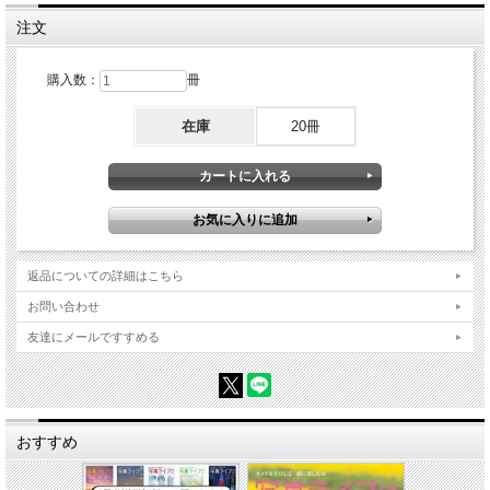
1. 人物をドラマチックに 2. 明るくやわらかいトーンの桜 3. 水流が感じられる滝 4.
注文
ローアングルからの開放的な花 5. 子どもの躍動感 6. 鮮やかできれいな夜景 7. 雄大
で色鮮やかな海 8. 向かってくる電車 9. 部屋を広くいい雰囲気で コラム「保存形式
と画質」
購入数：
冊
第3章-上級者編
1. 前ボケを入れたポートレート 2. 日の沈んだあとの幻想的な夜景 3. 魚眼レンズで
在庫
20冊
撮る動物 4. 光跡を入れたダイナミックな風景 5. 行き交う人をシルエットでぶらす
6. 自然光を活かしたフードフォト 7. テーブルフラワーをクールに 8. 長時間露光で
ぶらした風景 コラム「おすすめの構図パターン」
第4章-達人編
1. 雄大な樹氷と富士山 2. ライティングしたポートレート 3. 真俯瞰のテーブルフォ
ト 4. ジャンクションの夜景とテールランプ 5. 多重露光でアートな写真 コラム「ボ
ケを演出する4つの方法」
返品についての詳細はこちら
第5章-RAW現像編
お問い合わせ
1. RAW現像ソフトの役割と管理方法 2. 自然風景を色鮮やかに 3. テーブルフォトを
フィルム調に 4. プロファイルでレトロ調に 5. 明暗差補正とカラーグレーディング
友達にメールですすめる
6. 円形フィルターでモノクロ補正 7. トリミングと消去 コラム「メモリーカードの
選び方」
おすすめ