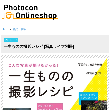
TOP
>
雑誌・書籍
PICK UP
一生ものの撮影レシピ [写真ライフ別冊]