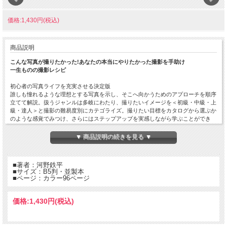
価格:1,430円(税込)
商品説明
こんな写真が撮りたかった!あなたの本当にやりたかった撮影を手助け
一生ものの撮影レシピ
初心者の写真ライフを充実させる決定版
誰しも憧れるような理想とする写真を示し、そこへ向かうためのアプローチを順序
立てて解説。扱うジャンルは多岐にわたり、撮りたいイメージを＜初級・中級・上
級・達人＞と撮影の難易度別にカテゴライズ。撮りたい目標をカタログから選ぶか
のような感覚でみつけ、さらにはステップアップを実感しながら学ぶことができ
る。
＜レタッチ＞の章も設けて撮影後もフォロー。その他、撮影の基礎知識やコラムな
▼ 商品説明の続きを見る ▼
ど、読みごたえのある構成になっています。
序章-基礎編
露出/撮影モード/露出補正/WB/ピクチャーモード/ピント/レンズ
■著者：河野鉄平
■サイズ：B5判・並製本
第1章-初心者編
■ページ：カラー96ページ
1. ふんわり背景をぼかした花畑の花 2. ドラマチックな夕暮れ風景 3. カフェスイー
ツをこっくり調に 4. 背景をぼかした人物 5. 赤みを強調した紅葉 6. 粒子感のある手
持ち夜景 7. 犬の瞳にピントを合わせて 8. モノクロで雰囲気のよいスナップ 9. 広く
価格:
1,430円
(税込)
背景を入れたスイーツ コラム「センサーサイズと有効画素数」
▼第2章-中級者編