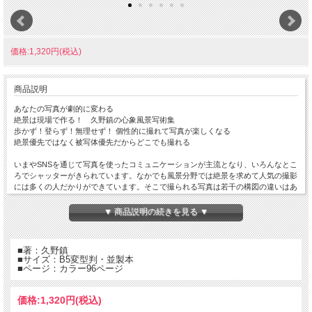
価格:1,320円(税込)
商品説明
あなたの写真が劇的に変わる
絶景は現場で作る！ 久野鎮の心象風景写術集
歩かず！登らず！無理せず！ 個性的に撮れて写真が楽しくなる
絶景優先ではなく被写体優先だからどこでも撮れる
いまやSNSを通じて写真を使ったコミュニケーションが主流となり、いろんなとこ
ろでシャッターがきられています。なかでも風景分野では絶景を求めて人気の撮影
には多くの人だかりができています。そこで撮られる写真は若干の構図の違いはあ
ってもほとんど同じ。いつの間にかそんな撮影スタイルに飽きてきて、行き場を失
っている人がいます。
▼ 商品説明の続きを見る ▼
そこで新しい撮影法として注目を浴びているのが、目の前の光景を写真ならではの
効果を使って、自在に描く「創造心象写真」です。
撮ってみないとできあがりがわからないので、つねにドキドキワクワクしながら撮
■著：久野鎮
影できる上に、うまく撮れたときの喜びはいつもの３倍にもなります。
■サイズ：B5変型判・並製本
ただし、この撮り方は従来からあったのですが、誰も教えてくれませんでした。本
■ページ：カラー96ページ
書では、撮影セミナーで多くの人に手法を惜しみなく伝え、何を撮ればいいか悩ん
でいた人たちを救っています。とはいえ、王道スタイルを否定するものではありま
せん。その延長にこの撮り方を取り入れると写真がますます楽しくなります。
価格:
1,320円
(税込)
失敗することばかりですが、デジタルカメラなら全く心配いりません。しかもミラ