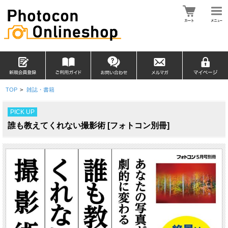
TOP
>
雑誌・書籍
PICK UP
誰も教えてくれない撮影術 [フォトコン別冊]