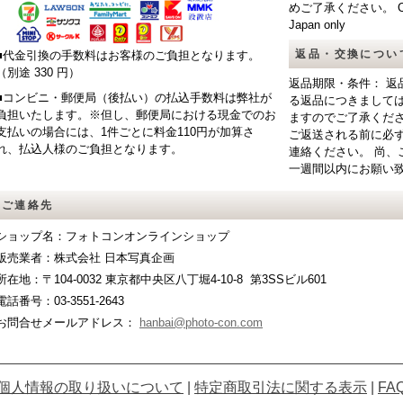
めご了承ください。 CAUTIO
Japan only
返品・交換につい
■代金引換の手数料はお客様のご負担となります。
（別途 330 円）
返品期限・条件： 返
■コンビニ・郵便局（後払い）の払込手数料は弊社が
る返品につきまして
負担いたします。※但し、郵便局における現金でのお
ますのでご了承くだ
支払いの場合には、1件ごとに料金110円が加算さ
ご返送される前に必
れ、払込人様のご負担となります。
連絡ください。 尚、
一週間以内にお願い
ご連絡先
ショップ名：フォトコンオンラインショップ
販売業者：株式会社 日本写真企画
所在地：〒104-0032 東京都中央区八丁堀4-10-8 第3SSビル601
電話番号：03-3551-2643
お問合せメールアドレス：
hanbai@photo-con.com
個人情報の取り扱いについて
|
特定商取引法に関する表示
|
FA