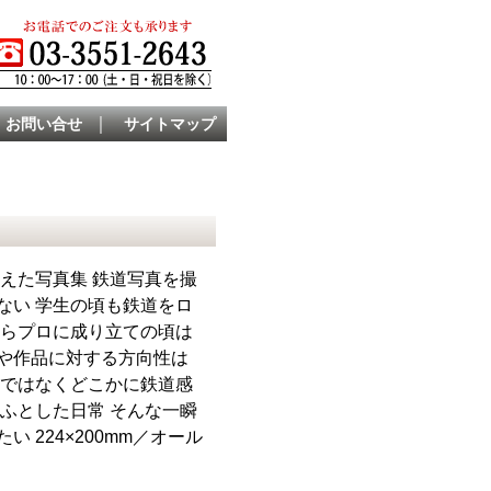
｜
お問い合せ
サイトマップ
えた写真集 鉄道写真を撮
ない 学生の頃も鉄道をロ
からプロに成り立ての頃は
や作品に対する方向性は
須ではなくどこかに鉄道感
ふとした日常 そんな一瞬
224×200mm／オール