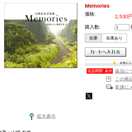
Memories
価格:
2,530
購入数:
在庫
在庫あり
返品に
この商
友達に
拡大表示