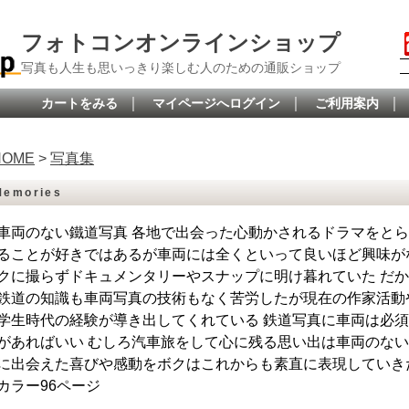
フォトコンオンラインショップ
写真も人生も思いっきり楽しむ人のための通販ショップ
｜
｜
｜
カートをみる
マイページへログイン
ご利用案内
HOME
>
写真集
Memories
車両のない鐵道写真 各地で出会った心動かされるドラマをとら
ることが好きではあるが車両には全くといって良いほど興味が
クに撮らずドキュメンタリーやスナップに明け暮れていた だ
鉄道の知識も車両写真の技術もなく苦労したが現在の作家活動
学生時代の経験が導き出してくれている 鉄道写真に車両は必
があればいい むしろ汽車旅をして心に残る思い出は車両のない
に出会えた喜びや感動をボクはこれからも素直に表現していきたい 
カラー96ページ