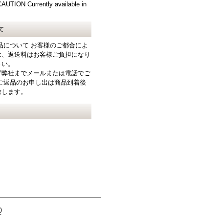
N Currently available in
て
品について お客様のご都合によ
は、返送料はお客様ご負担になり
さい。
ず弊社までメールまたは電話でご
ご返品のお申し出は商品到着後
致します。
Q