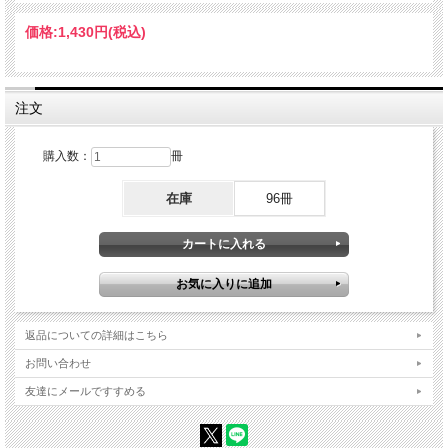
第2章 撮影がもっと楽しくなる! 被写体の魅力を引き出すテクニック
価格:
1,430円
(税込)
知識を生かしてテクニックを身につける ・テクニック1 風景の中からユニークな形
を探す ・ テクニック2 空の表情でイメージを印象づける ・テクニック3 太
陽を効果的に取り入れる ・テクニック4 季節のはざまでユニークな風景を撮
る ・テクニック5 背景を意識して主役を引き立てる ・テクニック6 光と露
出補正で印象的に仕上げる ・テクニック7 月明りを光源にして撮影する ・
注文
テクニック8 いつもの被写体に気象条件を加える ・コラム ハーフNDフィルタ
ーのすすめ
購入数：
冊
第3章 印象を大きく変える! 「色」「インパクト」「物語」を取り入れよう
作品の印象を左右する3 要素
色・インパクト・物語
在庫
96冊
返品についての詳細はこちら
お問い合わせ
友達にメールですすめる