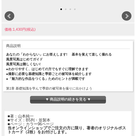
価格:1,430円(税込)
商品説明
あなたの「わからない」にお答えします! 基本を覚えて楽しく撮れる
風景写真はじめてガイド
風景写真は難しくない!
●わかりやすく、はじめての方でもすぐに理解できます
●撮影に必要な基礎知識と季節ごとの被写体を紹介します
●「魅力的な作品をつくる」ためのヒントが満載です
第1章 基礎知識を学んで季節の被写体を撮りに出かけよう
・基礎知識1 レンズの種類 ・基礎知識2 明るさ調整 ・基礎知識3 アング
ル ・春に撮りたい被写体 ・桜の撮り方 ・新緑の撮り方 ・花の撮り
▼ 商品説明の続きを見る ▼
方 ・基礎知識4 シャッター速度 ・基礎知識5 絞り ・基礎知識6 ISO感
度 ・夏に撮りたい被写体 ・滝の撮り方 ・水辺・海辺の撮り方 ・星
空の撮り方 ・基礎知識7 ホワイトバランス ・基礎知識8 構図 ・基礎知
■著：山本純一
識9 ピクチャーコントロール ・秋に撮りたい被写体 ・紅葉の撮り方 ・
■サイズ：B5判・並製本
朝焼け・夕焼けの撮り方 ・雲海の撮り方 ・基礎知識10 ピント ・基礎
■ページ：カラー96ページ
知識11 光 ・基礎知識12 フィルタ ・冬に撮りたい被写体 ・雪の撮り
当オンラインショップでご注文の方に限り、著者のオリジナルポス
トカード（2枚）をお付けします。
方 ・氷の撮り方 ・冬の海の撮り方 ・コラム 超広角レンズの魅力