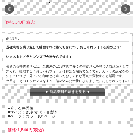
価格:1,540円(税込)
商品説明
基礎表現を繰り返して練習すれば誰でも身につく おしゃれフォトを始めよう!
いまあるカメラとレンズで今日からできます
著者の石井秀俊さんは、名古屋のEOS学園で多くの生徒さんを持つ人気講師として
知られ、提唱する「おしゃれフォト」は特別な場所でなくても、カメラの設定を熟
知していれば、見ている印象とは違ったおしゃれな写真に変貌すると話題です。
今回は、そのエッセンスをすべて詰め込んだ一冊になりました。おしゃれフォトの
基本となる6つの要素(レンズ、絞り、明るさ、シャッタースピード、ホワイトバラ
ンス、構図)を理解できるよう豊富なおしゃれフォトの作例をもとに解説していき
▼ 商品説明の続きを見る ▼
ます。
■一眼ならではの楽しさと美しさ 背景ボケの表現セルフレッスン
■著：石井秀俊
■狙いを明確にしてくれるレンズの描写と表現力を理解しよう
■サイズ：B5判変形・並製本
■ヒストグラムを知れば写真が変わる! 露出バランスでおしゃれに見せる
■ページ：カラー104ページ
■ホワイトバランスを活用する 色でおしゃれに見せよう!
■シャッタースピードを表現として活用しよう! 露光時間でおしゃれに見せる
■経験則構図を活用する 空間の表現でおしゃれな雰囲気にしよう!
価格:
1,540円
(税込)
■超広角から望遠、マクロまで活用 レンズの表現力を活かしたおしゃれフォト