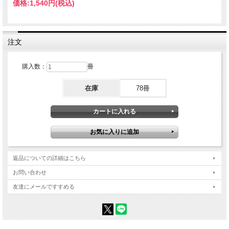
Part2 「視線誘導」で勝つ! ―審査員の心をつかむ―
価格:
1,540円
(税込)
Part3 主役と脇役の明確化 ―伝えたい気持ちをより強くする―
Part4 記録を超えた写真的表現術 ―作品に昇華させる―
Part5 アップサイクル写真術 ―今だから発掘できる過去のワタシ―
注文
第3章 当たり前の写真では勝てない 人気の被写体はこう攻める!
Part1 祭り ―脱マンネリで入賞を目指す―
Part2 スナップ ―日常にチャンスが溢れている―
購入数：
冊
Part3 自然風景 ―光と構図を見極めて表現する―
Part4 家族写真 ―身近な被写体でコンテストに挑む―
在庫
78冊
第4章 面白いほど簡単に組むことができる! 入賞できる【組写真】大研究
Part1 組写真の魅力 ―複数枚で表現する―
Part2 何枚で組むのか ―枚数でイメージが変わる―
Part3 展開方法 ―基本形を知っておく―
Part4 よくある失敗 ―単写真の集合ではない―
第5章 すぐに効果が現れる! 勝つための究極テクニック
Part1 レンズの個性で撮る ―描写力を活かして強さを引き出す―
Part2 裏ワザで勝負する ―効果と表現意図があれば通用する―
返品についての詳細はこちら
Part3 魅せるプリントこそ入賞の最後の砦! ―審査員の印象度をアップする―
お問い合わせ
Part4 エプソンSC-PX1V で必勝プリントを「創る」!
Part5 「紙」を制して入賞を目指す! ―用紙にまでこだわる―
友達にメールですすめる
Part6 勝つタイトルで攻める ―審査員に伝える重要ポイント―
Part7 応募票にも勝機あり ―情報を伝えるチャンスを逃すな―
達人からのメッセージ
「コンテスト フォト」で攻める/脱三高でコンテストを楽しむ