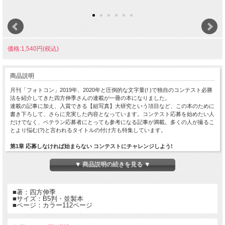
価格:1,540円(税込)
商品説明
月刊「フォトコン」2019年、2020年と圧倒的な文字量(! )で独自のコンテスト必勝
法を紹介してきた四方伸季さんの連載が一冊の本になりました。
連載の記事に加え、入賞できる【組写真】大研究という項目など、この本のために
書き下ろして、さらに充実した内容となっています。コンテスト応募を始めたい人
だけでなく、ベテラン応募者にとっても参考になる記事が満載。多くの人が撮るこ
とより悩む(?)と言われるタイトルの付け方も特集しています。
第1章 応募しなければ始まらない コンテストにチャレンジしよう!
Part1 応募方法を知ろう ―チャレンジしないと始まらない―
Part2 落選のススメ ―失敗から学ぶ大切さ―
▼ 商品説明の続きを見る ▼
Part3 「最強の写真」を目指す ―勝たなければ入選しない―
Part4 予測芸術と写真の神様 ―気まぐれな瞬間を逃さない―
Part5 ヤッツケ写真術 ―失敗しない究極の極意―
■著：四方伸季
Part6 アイドマの法則で戦略的に勝つ ―達人だけが知っている思考法―
■サイズ：B5判・並製本
■ページ：カラー112ページ
第2章 最強のコンテスト フォトの作り方 誰にも教えたくない達人の極意
Part1 「構図」を極めて勝つ! ―収まりのよさで目を引く―