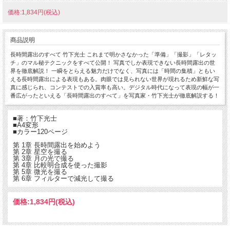
価格:1,834円(税込)
商品説明
長時間露出のすべて 竹下光士 これまで明かさなかった「準備」「撮影」「レタッ
チ」のマル秘テクニックをすべて公開！ 写真でしか表現できない長時間露出の世
界を徹底解説！ 一瞬をとらえる魅力だけでなく、写真には「時間の集積」ともい
える長時間露出による表現もある。肉眼では見られない世界が現れるため新鮮な写
真に感じられ、コンテストでの入賞率も高い。デジタル時代になって表現の幅が一
番広がったといえる「長時間露出のすべて」を写真家・竹下光士が徹底解説する！
■著：竹下光士
■A4変形
■カラー120ページ
第 1章 長時間露出を始めよう
第 2章 星空を撮る
第 3章 月の光で撮る
第 4章 比較明合成を使った撮影
第 5章 微光を撮る
第 6章 フィルターで減光して撮る
価格:
1,834円
(税込)