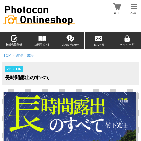
TOP
>
雑誌・書籍
PICK UP
長時間露出のすべて