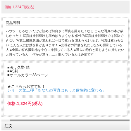
価格:1,324円(税込)
商品説明
ハウツーじゃない だけど読めば前向きに写真を撮りたくなる こんな写真の本が欲
しかった！ 写真は撮影経験を積めばうまくなる 個性的写真は撮影経験では解決で
きない 写真は撮影意識が変われば一日で変わる 変わらなければ、写真は変わらな
い こんな人には効き目があります！ ●指導者の評価を気にしながら撮影している
人 ●全国の有名撮影地を中心に撮影している人 ●過去の秀作と同じように撮りたい
と思っている人 「何かが違う……」悩んでいる人は必読です！
■著：久野 鎮
■A5判
■オールカラー88ページ
★こちらもおすすめ！
シリーズ第二弾「あなたの写真はもっと個性的に変わる」
価格:
1,324円
(税込)
注文